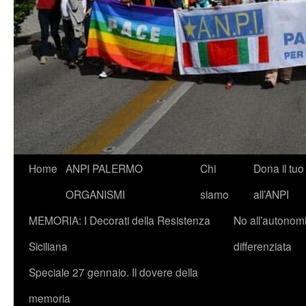
Vai
Home
ANPI PALERMO
Chi
Dona il tuo
al
ORGANISMI
siamo
all’ANPI
contenuto
MEMORIA: I Decorati della Resistenza
No all’autonom
Siciliana
differenziata
Speciale 27 gennaio. Il dovere della
memoria