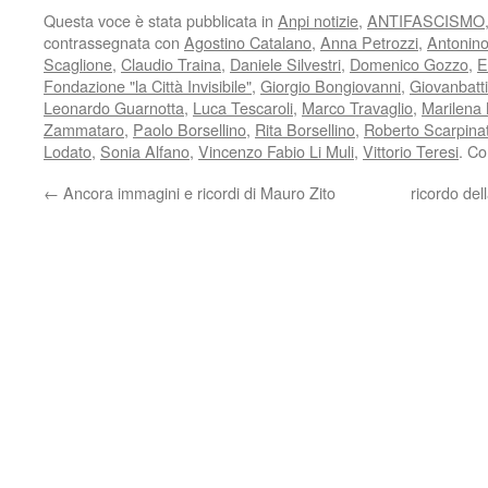
Questa voce è stata pubblicata in
Anpi notizie
,
ANTIFASCISMO
contrassegnata con
Agostino Catalano
,
Anna Petrozzi
,
Antonino
Scaglione
,
Claudio Traina
,
Daniele Silvestri
,
Domenico Gozzo
,
E
Fondazione "la Città Invisibile"
,
Giorgio Bongiovanni
,
Giovanbatt
Leonardo Guarnotta
,
Luca Tescaroli
,
Marco Travaglio
,
Marilena 
Zammataro
,
Paolo Borsellino
,
Rita Borsellino
,
Roberto Scarpina
Lodato
,
Sonia Alfano
,
Vincenzo Fabio Li Muli
,
Vittorio Teresi
. Co
←
Ancora immagini e ricordi di Mauro Zito
ricordo del