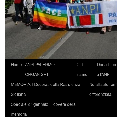
Vai
Home
ANPI PALERMO
Chi
Dona il tuo
al
ORGANISMI
siamo
all’ANPI
contenuto
MEMORIA: I Decorati della Resistenza
No all’autonom
Siciliana
differenziata
Speciale 27 gennaio. Il dovere della
memoria