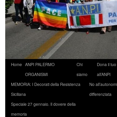
Vai
Home
ANPI PALERMO
Chi
Dona il tuo
al
ORGANISMI
siamo
all’ANPI
contenuto
MEMORIA: I Decorati della Resistenza
No all’autonom
Siciliana
differenziata
Speciale 27 gennaio. Il dovere della
memoria