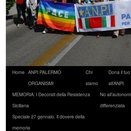
Vai
Home
ANPI PALERMO
Chi
Dona il tuo
al
ORGANISMI
siamo
all’ANPI
contenuto
MEMORIA: I Decorati della Resistenza
No all’autonom
Siciliana
differenziata
Speciale 27 gennaio. Il dovere della
memoria