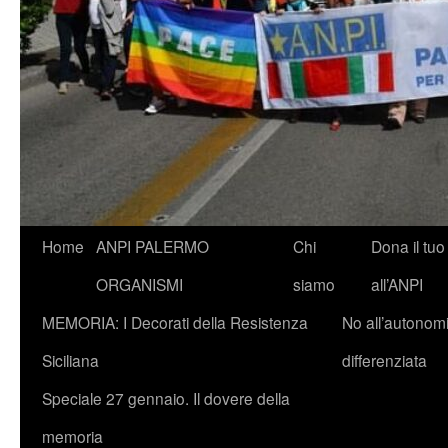
Vai
Home
ANPI PALERMO
Chi
Dona il tuo
al
ORGANISMI
siamo
all’ANPI
contenuto
MEMORIA: I Decorati della Resistenza
No all’autonom
Siciliana
differenziata
Speciale 27 gennaio. Il dovere della
memoria