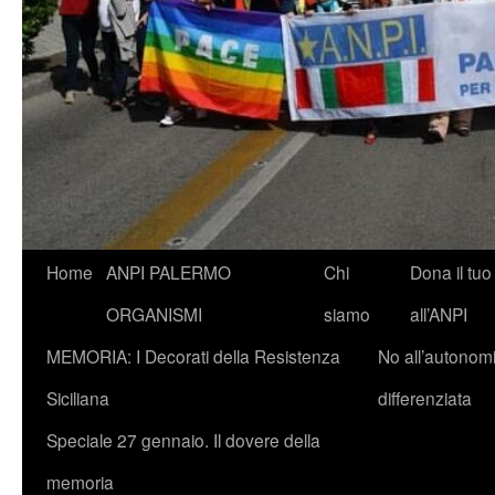
Vai
Home
ANPI PALERMO
Chi
Dona il tuo
al
ORGANISMI
siamo
all’ANPI
contenuto
MEMORIA: I Decorati della Resistenza
No all’autonom
Siciliana
differenziata
Speciale 27 gennaio. Il dovere della
memoria