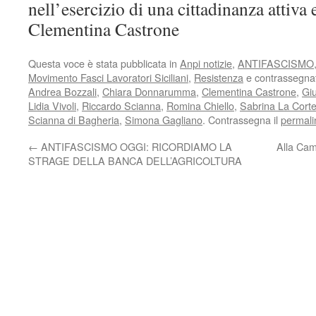
nell’esercizio di una cittadinanza attiva
Clementina Castrone
Questa voce è stata pubblicata in
Anpi notizie
,
ANTIFASCISMO
Movimento Fasci Lavoratori Siciliani
,
Resistenza
e contrassegna
Andrea Bozzali
,
Chiara Donnarumma
,
Clementina Castrone
,
Gi
Lidia Vivoli
,
Riccardo Scianna
,
Romina Chiello
,
Sabrina La Cort
Scianna di Bagheria
,
Simona Gagliano
. Contrassegna il
permali
←
ANTIFASCISMO OGGI: RICORDIAMO LA
Alla Cam
STRAGE DELLA BANCA DELL’AGRICOLTURA