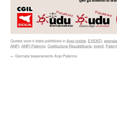
Questa voce è stata pubblicata in
Anpi notizie
,
EVENTI
,
segnalaz
ANPI
,
ANPI Palermo
,
Costituzione Repubblicana
,
eventi
,
Paler
←
Giornata tesseramento Anpi Palermo