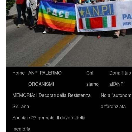
Vai
Home
ANPI PALERMO
Chi
Dona il tuo
al
ORGANISMI
siamo
all’ANPI
contenuto
MEMORIA: I Decorati della Resistenza
No all’autonom
Siciliana
differenziata
Speciale 27 gennaio. Il dovere della
memoria