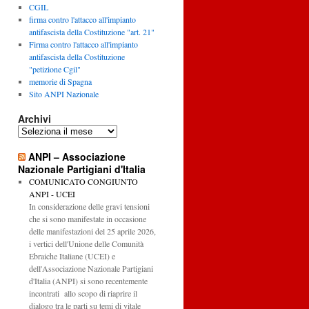
CGIL
firma contro l'attacco all'impianto
antifascista della Costituzione "art. 21"
Firma contro l'attacco all'impianto
antifascista della Costituzione
"petizione Cgil"
memorie di Spagna
Sito ANPI Nazionale
Archivi
Archivi
ANPI – Associazione
Nazionale Partigiani d'Italia
COMUNICATO CONGIUNTO
ANPI - UCEI
In considerazione delle gravi tensioni
che si sono manifestate in occasione
delle manifestazioni del 25 aprile 2026,
i vertici dell'Unione delle Comunità
Ebraiche Italiane (UCEI) e
dell'Associazione Nazionale Partigiani
d'Italia (ANPI) si sono recentemente
incontrati allo scopo di riaprire il
dialogo tra le parti su temi di vitale