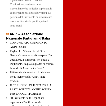
Costituzione, avviene con un
meccanismo che sollecita la più ampia
convergenza possibile dei votanti. La
persona del Presidente ha ovviamente
una specifica storia politica, e tanti
sono stati i […]
ANPI – Associazione
Nazionale Partigiani d'Italia
COMUNICATO CONGIUNTO
ANPI - UCEI
Pagliarulo: "25 anni fa nel G8 a
Genova la democrazia fu sospesa. Da
quel 2001, il clima oggi nel Paese è
inquietante. In questo quadro si colloca
la morte di Abderrahim Fakir"
Il fitto calendario estivo di iniziative
per la memoria dell'ANPI Valle
d'Aosta
IL 25 LUGLIO, IN TUTTA ITALIA,
PASTASCIUTTA ANTIFASCISTA
PER LA COSTITUZIONE
"Il Presidente della Repubblica
rappresenta l'unità nazionale.