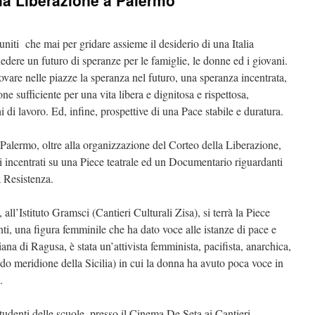
la Liberazione a Palermo
uniti che mai per gridare assieme il desiderio di una Italia
iedere un futuro di speranze per le famiglie, le donne ed i giovani.
rovare nelle piazze la speranza nel futuro, una speranza incentrata,
ne sufficiente per una vita libera e dignitosa e rispettosa,
i di lavoro. Ed, infine, prospettive di una Pace stabile e duratura.
Palermo, oltre alla organizzazione del Corteo della Liberazione,
li incentrati su una Piece teatrale ed un Documentario riguardanti
a Resistenza.
 all’Istituto Gramsci (Cantieri Culturali Zisa), si terrà la Piece
nti, una figura femminile che ha dato voce alle istanze di pace e
ana di Ragusa, è stata un’attivista femminista, pacifista, anarchica,
do meridione della Sicilia) in cui la donna ha avuto poca voce in
i.
tudenti delle scuole, presso il Cinema De Seta ai Cantieri