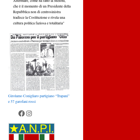
Affermare, come ha fatto la Meloni,
che è il momento di un Presidente della
Repubblica non di centrosinistra
tradisce la Costituzione e rivela una
cultura politica faziosa e totalitaria"
Girolamo Conigliaro partigiano “Trapani”
e 57 garofani rossi
Anpi Palermo
Anpi Palermo