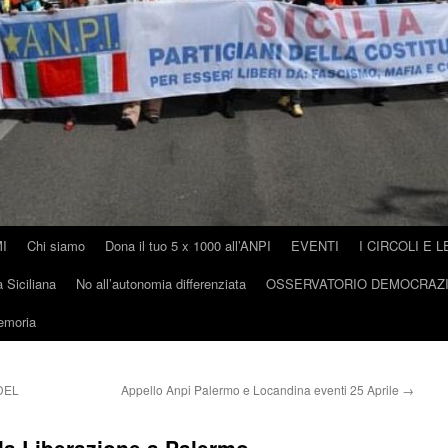
I
Chi siamo
Dona il tuo 5 x 1000 all’ANPI
EVENTI
I CIRCOLI E L
 Siciliana
No all’autonomia differenziata
OSSERVATORIO DEMOCRAZ
memoria
DEL
Appello Anpi Palermo e Locandina eventi 25 Aprile
→