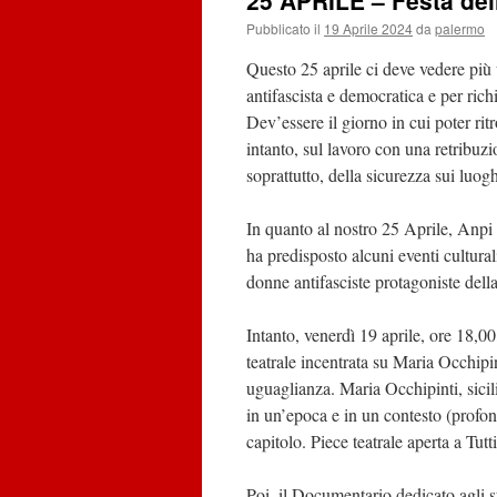
25 APRILE – Festa del
Pubblicato il
19 Aprile 2024
da
palermo
Questo 25 aprile ci deve vedere più 
antifascista e democratica e per rich
Dev’essere il giorno in cui poter rit
intanto, sul lavoro con una retribuzio
soprattutto, della sicurezza sui luogh
In quanto al nostro 25 Aprile, Anpi 
ha predisposto alcuni eventi cultura
donne antifasciste protagoniste dell
Intanto, venerdì 19 aprile, ore 18,00,
teatrale incentrata su Maria Occhipi
uguaglianza. Maria Occhipinti, sicili
in un’epoca e in un contesto (profon
capitolo. Piece teatrale aperta a Tutt
Poi, il Documentario dedicato agli s