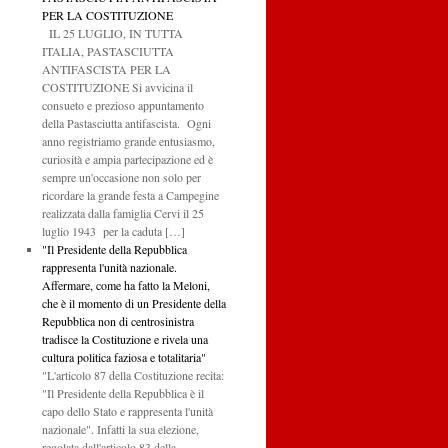
PER LA COSTITUZIONE
IL 25 LUGLIO, IN TUTTA
ITALIA, PASTASCIUTTA
ANTIFASCISTA PER LA
COSTITUZIONE Si avvicina il
consueto e prezioso appuntamento
della Pastasciutta antifascista. Ogni
anno registriamo grande entusiasmo,
curiosità e ampia partecipazione ed è
sempre un'occasione non solo per
ricordare la grande festa a Campegine
realizzata dalla famiglia Cervi il 25
luglio 1943 per la caduta […]
"Il Presidente della Repubblica
rappresenta l'unità nazionale.
Affermare, come ha fatto la Meloni,
che è il momento di un Presidente della
Repubblica non di centrosinistra
tradisce la Costituzione e rivela una
cultura politica faziosa e totalitaria"
"L'articolo 87 della Costituzione recita:
"Il Presidente della Repubblica è il
capo dello Stato e rappresenta l'unità
nazionale". Infatti la sua elezione,
regolata dall'articolo 83 della