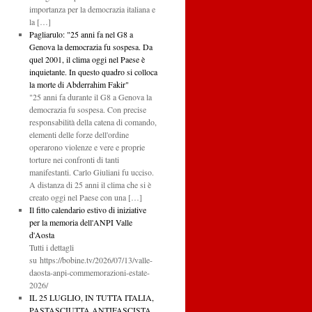
importanza per la democrazia italiana e
la […]
Pagliarulo: "25 anni fa nel G8 a
Genova la democrazia fu sospesa. Da
quel 2001, il clima oggi nel Paese è
inquietante. In questo quadro si colloca
la morte di Abderrahim Fakir"
"25 anni fa durante il G8 a Genova la
democrazia fu sospesa. Con precise
responsabilità della catena di comando,
elementi delle forze dell'ordine
operarono violenze e vere e proprie
torture nei confronti di tanti
manifestanti. Carlo Giuliani fu ucciso.
A distanza di 25 anni il clima che si è
creato oggi nel Paese con una […]
Il fitto calendario estivo di iniziative
per la memoria dell'ANPI Valle
d'Aosta
Tutti i dettagli
su https://bobine.tv/2026/07/13/valle-
daosta-anpi-commemorazioni-estate-
2026/
IL 25 LUGLIO, IN TUTTA ITALIA,
PASTASCIUTTA ANTIFASCISTA