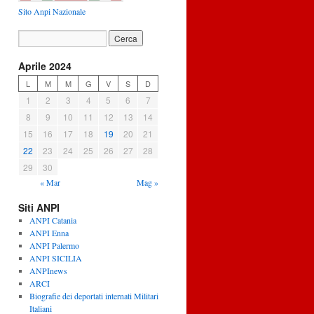
Sito Anpi Nazionale
Aprile 2024
L
M
M
G
V
S
D
1
2
3
4
5
6
7
8
9
10
11
12
13
14
15
16
17
18
19
20
21
22
23
24
25
26
27
28
29
30
« Mar
Mag »
Siti ANPI
ANPI Catania
ANPI Enna
ANPI Palermo
ANPI SICILIA
ANPInews
ARCI
Biografie dei deportati internati Militari
Italiani