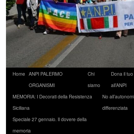
Vai
Home
ANPI PALERMO
Chi
Dona il tuo
al
ORGANISMI
siamo
all’ANPI
contenuto
MEMORIA: I Decorati della Resistenza
No all’autonom
Siciliana
differenziata
Speciale 27 gennaio. Il dovere della
memoria