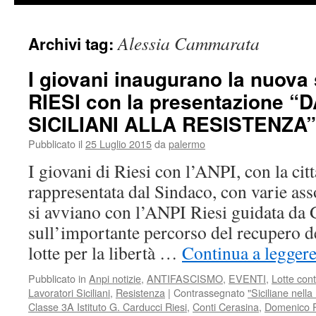
Alessia Cammarata
Archivi tag:
I giovani inaugurano la nuova
RIESI con la presentazione “
SICILIANI ALLA RESISTENZA”
Pubblicato il
25 Luglio 2015
da
palermo
I giovani di Riesi con l’ANPI, con la citt
rappresentata dal Sindaco, con varie ass
si avviano con l’ANPI Riesi guidata da 
sull’importante percorso del recupero d
lotte per la libertà …
Continua a legger
Pubblicato in
Anpi notizie
,
ANTIFASCISMO
,
EVENTI
,
Lotte con
Lavoratori Siciliani
,
Resistenza
|
Contrassegnato
"Siciliane nell
Classe 3A Istituto G. Carducci Riesi
,
Conti Cerasina
,
Domenico P