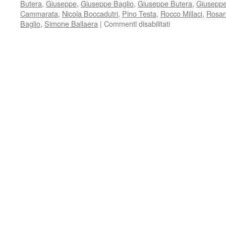
Butera
,
Giuseppe
,
Giuseppe Baglio
,
Giuseppe Butera
,
Giuseppe
Cammarata
,
Nicola Boccadutri
,
Pino Testa
,
Rocco Millaci
,
Rosar
su
Baglio
,
Simone Ballaera
|
Commenti disabilitati
I
giovani
inaugurano
la
nuova
sezione
ANPI
RIESI
con
la
presentazione
“DAI
FASCI
SICILIANI
ALLA
RESISTENZA”