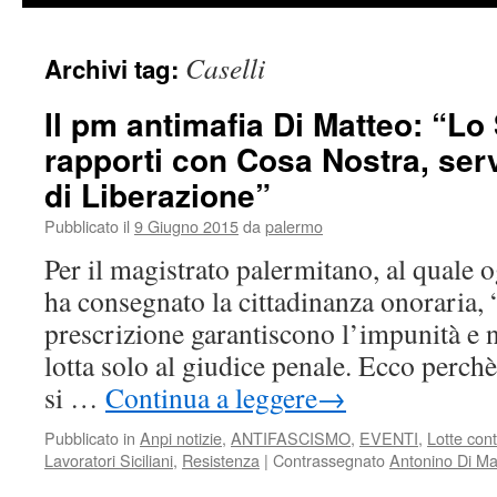
Caselli
Archivi tag:
Il pm antimafia Di Matteo: “Lo
rapporti con Cosa Nostra, serv
di Liberazione”
Pubblicato il
9 Giugno 2015
da
palermo
Per il magistrato palermitano, al quale o
ha consegnato la cittadinanza onoraria
prescrizione garantiscono l’impunità e n
lotta solo al giudice penale. Ecco perch
si …
Continua a leggere
→
Pubblicato in
Anpi notizie
,
ANTIFASCISMO
,
EVENTI
,
Lotte con
Lavoratori Siciliani
,
Resistenza
|
Contrassegnato
Antonino Di Ma