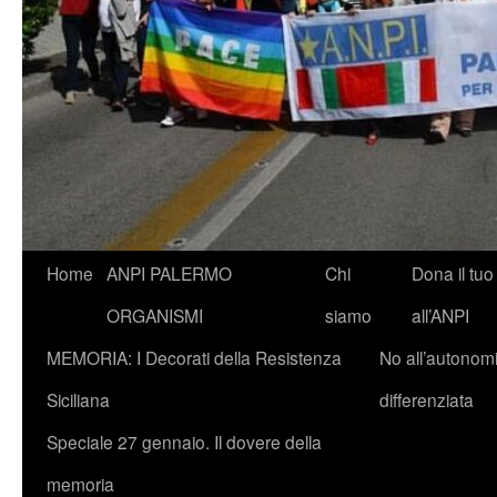
Vai
Home
ANPI PALERMO
Chi
Dona il tuo
al
ORGANISMI
siamo
all’ANPI
contenuto
MEMORIA: I Decorati della Resistenza
No all’autonom
Siciliana
differenziata
Speciale 27 gennaio. Il dovere della
memoria