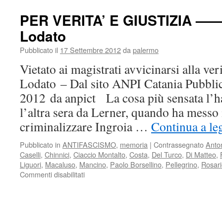
PER VERITA’ E GIUSTIZIA ——
Lodato
Pubblicato il
17 Settembre 2012
da
palermo
Vietato ai magistrati avvicinarsi alla ver
Lodato – Dal sito ANPI Catania Pubblic
2012 da anpict La cosa più sensata l’ha
l’altra sera da Lerner, quando ha messo 
criminalizzare Ingroia …
Continua a le
Pubblicato in
ANTIFASCISMO
,
memoria
|
Contrassegnato
Anto
Caselli
,
Chinnici
,
Ciaccio Montalto
,
Costa
,
Del Turco
,
Di Matteo
,
Liguori
,
Macaluso
,
Mancino
,
Paolo Borsellino
,
Pellegrino
,
Rosari
su
Commenti disabilitati
PER
VERITA’
E
GIUSTIZIA