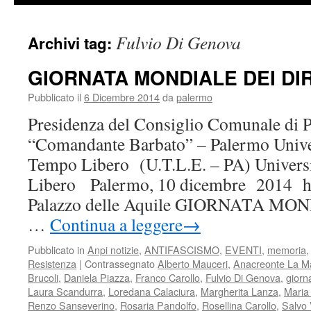
Fulvio Di Genova
Archivi tag:
GIORNATA MONDIALE DEI DIR
Pubblicato il
6 Dicembre 2014
da
palermo
Presidenza del Consiglio Comunale di P
“Comandante Barbato” – Palermo Unive
Tempo Libero (U.T.L.E. – PA) Univers
Libero Palermo, 10 dicembre 2014 h
Palazzo delle Aquile GIORNATA MO
…
Continua a leggere
→
Pubblicato in
Anpi notizie
,
ANTIFASCISMO
,
EVENTI
,
memoria
Resistenza
|
Contrassegnato
Alberto Mauceri
,
Anacreonte La M
Brucoli
,
Daniela Piazza
,
Franco Carollo
,
Fulvio Di Genova
,
giorn
Laura Scandurra
,
Loredana Calaciura
,
Margherita Lanza
,
Maria 
Renzo Sanseverino
,
Rosaria Pandolfo
,
Rosellina Carollo
,
Salvo 