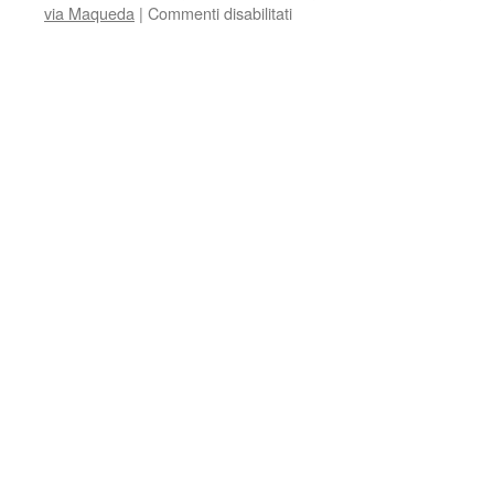
su
via Maqueda
|
Commenti disabilitati
GIORNATA
MONDIALE
DEI
DIRITTI
UMANI