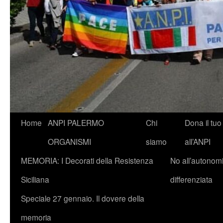
Vai
Home
ANPI PALERMO
Chi
Dona il tuo
al
ORGANISMI
siamo
all’ANPI
contenuto
MEMORIA: I Decorati della Resistenza
No all’autonom
Siciliana
differenziata
Speciale 27 gennaio. Il dovere della
memoria