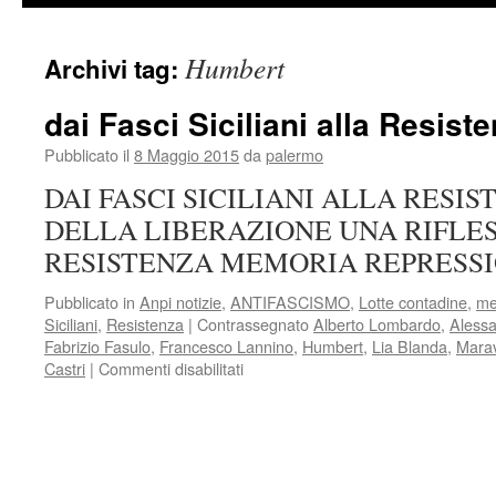
Humbert
Archivi tag:
dai Fasci Siciliani alla Resist
Pubblicato il
8 Maggio 2015
da
palermo
DAI FASCI SICILIANI ALLA RESIS
DELLA LIBERAZIONE UNA RIFLES
RESISTENZA MEMORIA REPRESS
Pubblicato in
Anpi notizie
,
ANTIFASCISMO
,
Lotte contadine
,
me
Siciliani
,
Resistenza
|
Contrassegnato
Alberto Lombardo
,
Alessa
Fabrizio Fasulo
,
Francesco Lannino
,
Humbert
,
Lia Blanda
,
Mara
su
Castri
|
Commenti disabilitati
dai
Fasci
Siciliani
alla
Resistenza