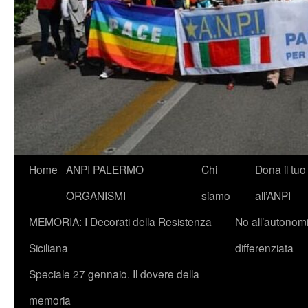
Vai
Home
ANPI PALERMO
Chi
Dona il tuo
al
ORGANISMI
siamo
all’ANPI
contenuto
MEMORIA: I Decorati della Resistenza
No all’autonom
Siciliana
differenziata
Speciale 27 gennaio. Il dovere della
memoria