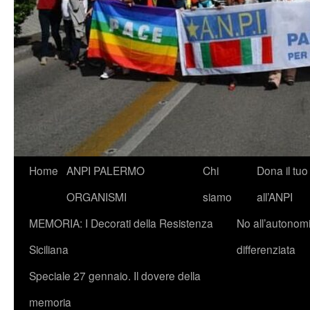
Vai
Home
ANPI PALERMO
Chi
Dona il tuo
al
ORGANISMI
siamo
all’ANPI
contenuto
MEMORIA: I Decorati della Resistenza
No all’autonom
Siciliana
differenziata
Speciale 27 gennaio. Il dovere della
memoria