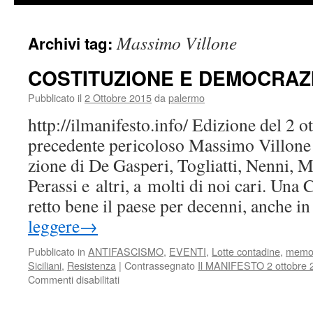
Massimo Villone
Archivi tag:
COSTITUZIONE E DEMOCRAZ
Pubblicato il
2 Ottobre 2015
da
palermo
http://ilmanifesto.info/ Edizione del 2 o
precedente pericoloso Massimo Villone 
zione di De Gasperi, Togliatti, Nenni, Mor
Perassi e altri, a molti di noi cari. Una C
retto bene il paese per decenni, anche 
leggere
→
Pubblicato in
ANTIFASCISMO
,
EVENTI
,
Lotte contadine
,
memo
Siciliani
,
Resistenza
|
Contrassegnato
Il MANIFESTO 2 ottobre 
su
Commenti disabilitati
COSTITUZIONE
E