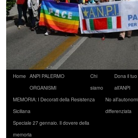
Vai
Home
ANPI PALERMO
Chi
Dona il tuo
al
ORGANISMI
siamo
all’ANPI
contenuto
MEMORIA: I Decorati della Resistenza
No all’autonom
Siciliana
differenziata
Speciale 27 gennaio. Il dovere della
memoria