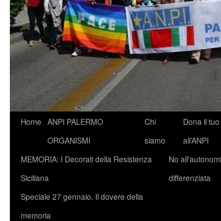
Vai
Home
ANPI PALERMO
Chi
Dona il tuo
al
ORGANISMI
siamo
all’ANPI
contenuto
MEMORIA: I Decorati della Resistenza
No all’autonom
Siciliana
differenziata
Speciale 27 gennaio. Il dovere della
memoria