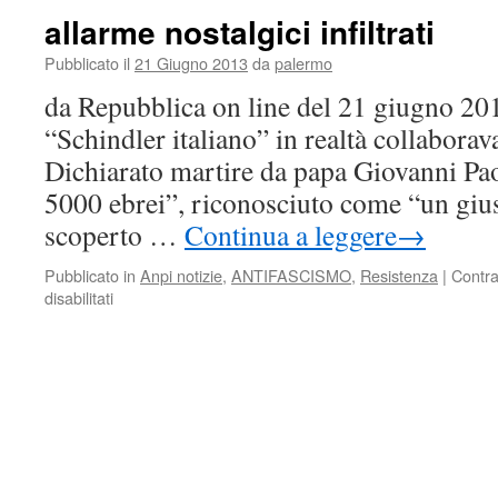
A
allarme nostalgici infiltrati
PALERMO:
C’è
Pubblicato il
21 Giugno 2013
da
palermo
un
da Repubblica on line del 21 giugno 201
filo
rosso
“Schindler italiano” in realtà collaborava
che
Dichiarato martire da papa Giovanni Paol
unisce
la
5000 ebrei”, riconosciuto come “un giust
Resistenza
scoperto …
Continua a leggere
→
alla
lotta
Pubblicato in
Anpi notizie
,
ANTIFASCISMO
,
Resistenza
|
Contr
antimafia
su
disabilitati
allarme
nostalgici
infiltrati