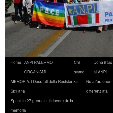
Vai
Home
ANPI PALERMO
Chi
Dona il tuo
al
ORGANISMI
siamo
all’ANPI
contenuto
MEMORIA: I Decorati della Resistenza
No all’autonom
Siciliana
differenziata
Speciale 27 gennaio. Il dovere della
memoria