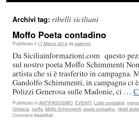
ribelli siciliani
Archivi tag:
Moffo Poeta contadino
Pubblicato il
17 Marzo 2013
da
palermo
Da Siciliainformazioni.com questo pez
sul nostro poeta Moffo Schimmenti Non è
artista che si è trasferito in campagna. 
Gandolfo Schimmenti, in campagna ci è n
Polizzi Generosa sulle Madonie, ci …
C
Pubblicato in
ANTIFASCISMO
,
EVENTI
,
Lotte contadine
,
memo
Ortoleva
,
moffo
,
Moffo Schimmenti
,
poeta contadino
,
ribelli sicili
su
Commenti disabilitati
Moffo
Poeta
contadino