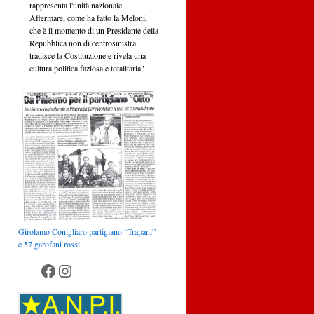
rappresenta l'unità nazionale.
Affermare, come ha fatto la Meloni,
che è il momento di un Presidente della
Repubblica non di centrosinistra
tradisce la Costituzione e rivela una
cultura politica faziosa e totalitaria"
Girolamo Conigliaro partigiano “Trapani”
e 57 garofani rossi
Anpi Palermo
Anpi Palermo