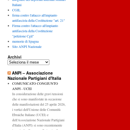
Italiani
CGIL
firma contro l'attacco all'impianto
antifascista della Costituzione "art. 21"
Firma contro l'attacco all'impianto
antifascista della Costituzione
"petizione Cgil"
memorie di Spagna
Sito ANPI Nazionale
Archivi
Archivi
ANPI – Associazione
Nazionale Partigiani d'Italia
COMUNICATO CONGIUNTO
ANPI - UCEI
In considerazione delle gravi tensioni
che si sono manifestate in occasione
delle manifestazioni del 25 aprile 2026,
i vertici dell'Unione delle Comunità
Ebraiche Italiane (UCEI) e
dell'Associazione Nazionale Partigiani
d'Italia (ANPI) si sono recentemente