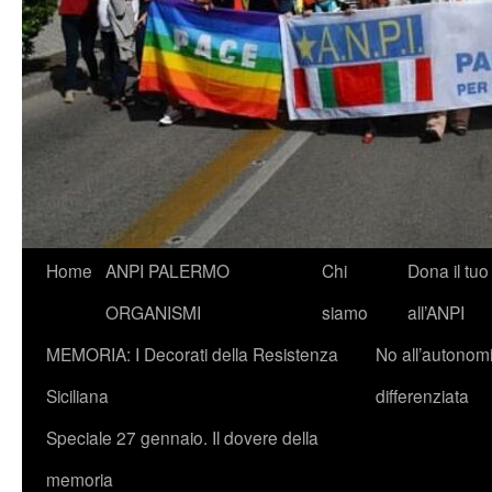
Vai
Home
ANPI PALERMO
Chi
Dona il tuo
al
ORGANISMI
siamo
all’ANPI
contenuto
MEMORIA: I Decorati della Resistenza
No all’autonom
Siciliana
differenziata
Speciale 27 gennaio. Il dovere della
memoria