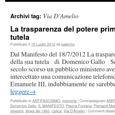
Via D’Amelio
Archivi tag:
La trasparenza del potere pri
tutela
Pubblicato il
19 Luglio 2012
da
palermo
Dal Manifesto del 18/7/2012 La traspar
della sua tutela di Domenico Gallo Se
secolo scorso un pubblico ministero av
intercettato una comunicazione telefonic
Emanuele III, indubbiamente ne sareb
leggere
→
Pubblicato in
ANTIFASCISMO
,
memoria
|
Contrassegnato
ANPI
Domenico Gallo
,
IL MANIFESTO
,
Piazza Fontana
,
Piersanti Mat
ginestra
,
stragi del 1993
,
Ustica
,
Via D'Amelio
|
Commenti disabil