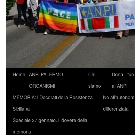
Vai
Home
ANPI PALERMO
Chi
Dona il tuo
al
ORGANISMI
siamo
all’ANPI
contenuto
MEMORIA: I Decorati della Resistenza
No all’autonom
Siciliana
differenziata
Speciale 27 gennaio. Il dovere della
memoria