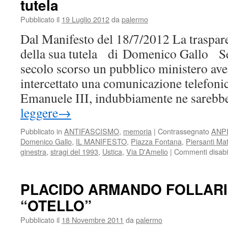
tutela
Pubblicato il
19 Luglio 2012
da
palermo
Dal Manifesto del 18/7/2012 La traspar
della sua tutela di Domenico Gallo Se
secolo scorso un pubblico ministero av
intercettato una comunicazione telefonic
Emanuele III, indubbiamente ne sareb
leggere
→
Pubblicato in
ANTIFASCISMO
,
memoria
|
Contrassegnato
ANPI
Domenico Gallo
,
IL MANIFESTO
,
Piazza Fontana
,
Piersanti Mat
ginestra
,
stragi del 1993
,
Ustica
,
Via D'Amelio
|
Commenti disabil
PLACIDO ARMANDO FOLLAR
“OTELLO”
Pubblicato il
18 Novembre 2011
da
palermo