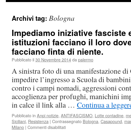
Bologna
Archivi tag:
Impediamo iniziative fasciste 
istituzioni facciano il loro dov
facciano finta di niente.
Pubblicato il
30 Novembre 2014
da
palermo
A sinistra foto di una manifestazione d
impedire l’ingresso a Scuola di bambini 
contro i campi nomadi, aggressioni contr
accoglienza per profughi, manichini imp
in calce il link alla …
Continua a legger
Pubblicato in
Anpi notizie
,
ANTIFASCISMO
,
Lotte contadine
,
me
Siciliani
,
Resistenza
|
Contrassegnato
Bologna
,
Casapound
,
man
su
Milano
|
Commenti disabilitati