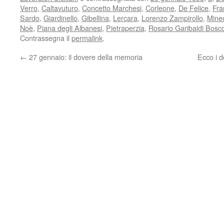
Verro
,
Caltavuturo
,
Concetto Marchesi
,
Corleone
,
De Felice
,
Fra
Sardo
,
Giardinello
,
Gibellina
,
Lercara
,
Lorenzo Zampirollo
,
Mine
Noè
,
Piana degli Albanesi
,
Pietraperzia
,
Rosario Garibaldi Bosc
Contrassegna il
permalink
.
←
27 gennaio: il dovere della memoria
Ecco i d