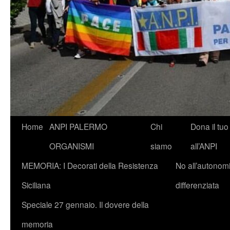
Vai
Home
ANPI PALERMO
Chi
Dona il tuo
al
ORGANISMI
siamo
all’ANPI
contenuto
MEMORIA: I Decorati della Resistenza
No all’autonom
Siciliana
differenziata
Speciale 27 gennaio. Il dovere della
memoria