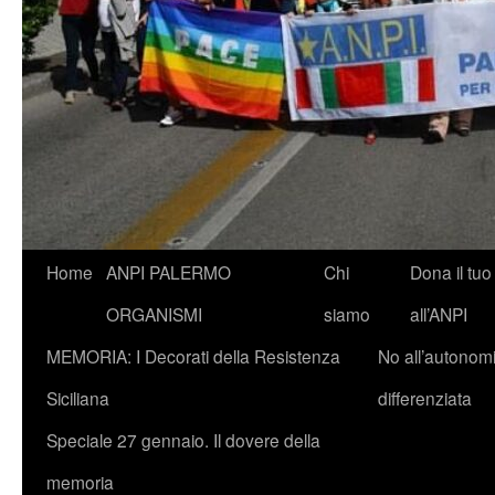
Vai
Home
ANPI PALERMO
Chi
Dona il tuo
al
ORGANISMI
siamo
all’ANPI
contenuto
MEMORIA: I Decorati della Resistenza
No all’autonom
Siciliana
differenziata
Speciale 27 gennaio. Il dovere della
memoria