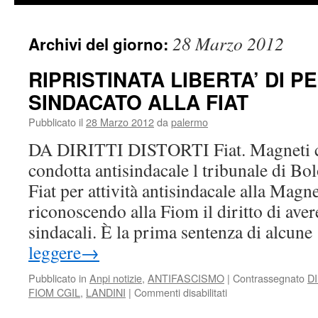
28 Marzo 2012
Archivi del giorno:
RIPRISTINATA LIBERTA’ DI P
SINDACATO ALLA FIAT
Pubblicato il
28 Marzo 2012
da
palermo
DA DIRITTI DISTORTI Fiat. Magneti c
condotta antisindacale l tribunale di B
Fiat per attività antisindacale alla Magn
riconoscendo alla Fiom il diritto di aver
sindacali. È la prima sentenza di alcun
leggere
→
Pubblicato in
Anpi notizie
,
ANTIFASCISMO
|
Contrassegnato
DI
su
FIOM CGIL
,
LANDINI
|
Commenti disabilitati
RIPRISTINATA