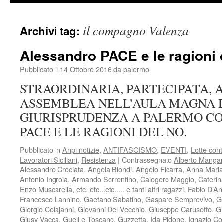
il compagno Valenza
Archivi tag:
Alessandro PACE e le ragioni
Pubblicato il
14 Ottobre 2016
da
palermo
STRAORDINARIA, PARTECIPATA, 
ASSEMBLEA NELL’AULA MAGNA 
GIURISPRUDENZA A PALERMO C
PACE E LE RAGIONI DEL NO.
Pubblicato in
Anpi notizie
,
ANTIFASCISMO
,
EVENTI
,
Lotte con
Lavoratori Siciliani
,
Resistenza
|
Contrassegnato
Alberto Manga
Alessandro Crociata
,
Angela Biondi
,
Angelo Ficarra
,
Anna Maria
Antonio Ingroia
,
Armando Sorrentino
,
Calogero Maggio
,
Caterin
Enzo Muscarella
,
etc. etc...etc..... e tanti altri ragazzi
,
Fabio D’A
Francesco Lannino
,
Gaetano Sabatino
,
Gaspare Semprevivo
,
G
Giorgio Colajanni
,
Giovanni Del Vecchio
,
Giuseppe Carusotto
,
G
Giusy Vacca
,
Gueli e Toscano
,
Guzzetta
,
Ida Pidone
,
Ignazio C