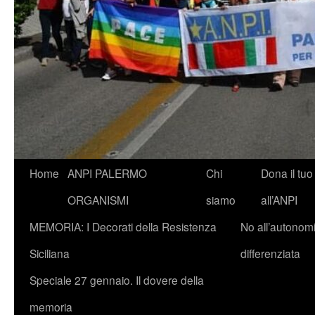
Vai
Home
ANPI PALERMO
Chi
Dona il tuo
al
ORGANISMI
siamo
all’ANPI
contenuto
MEMORIA: I Decorati della Resistenza
No all’autonom
Siciliana
differenziata
Speciale 27 gennaio. Il dovere della
memoria