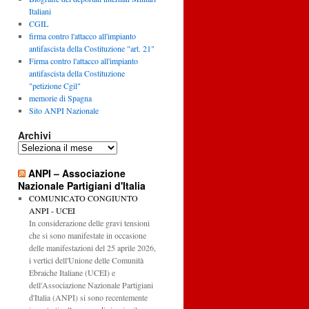
Italiani
CGIL
firma contro l'attacco all'impianto
antifascista della Costituzione "art. 21"
Firma contro l'attacco all'impianto
antifascista della Costituzione
"petizione Cgil"
memorie di Spagna
Sito ANPI Nazionale
Archivi
Archivi
ANPI – Associazione
Nazionale Partigiani d'Italia
COMUNICATO CONGIUNTO
ANPI - UCEI
In considerazione delle gravi tensioni
che si sono manifestate in occasione
delle manifestazioni del 25 aprile 2026,
i vertici dell'Unione delle Comunità
Ebraiche Italiane (UCEI) e
dell'Associazione Nazionale Partigiani
d'Italia (ANPI) si sono recentemente