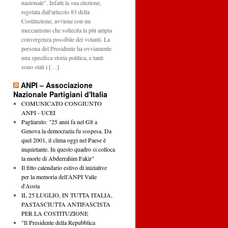
nazionale". Infatti la sua elezione,
regolata dall'articolo 83 della
Costituzione, avviene con un
meccanismo che sollecita la più ampia
convergenza possibile dei votanti. La
persona del Presidente ha ovviamente
una specifica storia politica, e tanti
sono stati i […]
ANPI – Associazione
Nazionale Partigiani d'Italia
COMUNICATO CONGIUNTO
ANPI - UCEI
Pagliarulo: "25 anni fa nel G8 a
Genova la democrazia fu sospesa. Da
quel 2001, il clima oggi nel Paese è
inquietante. In questo quadro si colloca
la morte di Abderrahim Fakir"
Il fitto calendario estivo di iniziative
per la memoria dell'ANPI Valle
d'Aosta
IL 25 LUGLIO, IN TUTTA ITALIA,
PASTASCIUTTA ANTIFASCISTA
PER LA COSTITUZIONE
"Il Presidente della Repubblica