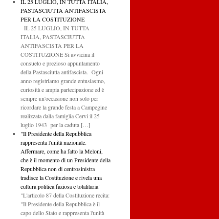
IL 25 LUGLIO, IN TUTTA ITALIA,
PASTASCIUTTA ANTIFASCISTA
PER LA COSTITUZIONE
IL 25 LUGLIO, IN TUTTA
ITALIA, PASTASCIUTTA
ANTIFASCISTA PER LA
COSTITUZIONE Si avvicina il
consueto e prezioso appuntamento
della Pastasciutta antifascista. Ogni
anno registriamo grande entusiasmo,
curiosità e ampia partecipazione ed è
sempre un'occasione non solo per
ricordare la grande festa a Campegine
realizzata dalla famiglia Cervi il 25
luglio 1943 per la caduta […]
"Il Presidente della Repubblica
rappresenta l'unità nazionale.
Affermare, come ha fatto la Meloni,
che è il momento di un Presidente della
Repubblica non di centrosinistra
tradisce la Costituzione e rivela una
cultura politica faziosa e totalitaria"
"L'articolo 87 della Costituzione recita:
"Il Presidente della Repubblica è il
capo dello Stato e rappresenta l'unità