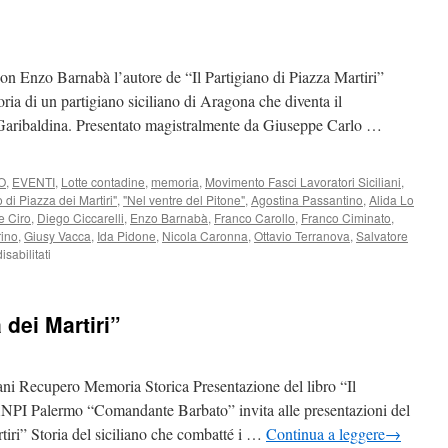
n Enzo Barnabà l’autore de “Il Partigiano di Piazza Martiri”
toria di un partigiano siciliano di Aragona che diventa il
Garibaldina. Presentato magistralmente da Giuseppe Carlo …
O
,
EVENTI
,
Lotte contadine
,
memoria
,
Movimento Fasci Lavoratori Siciliani
,
o di Piazza dei Martiri"
,
"Nel ventre del Pitone"
,
Agostina Passantino
,
Alida Lo
 Ciro
,
Diego Ciccarelli
,
Enzo Barnabà
,
Franco Carollo
,
Franco Ciminato
,
ino
,
Giusy Vacca
,
Ida Pidone
,
Nicola Caronna
,
Ottavio Terranova
,
Salvatore
su
sabilitati
Con
Enzo
Barnabà
 dei Martiri”
alla
Biblioteca
Francescana
in
i Recupero Memoria Storica Presentazione del libro “Il
via
’ANPI Palermo “Comandante Barbato” invita alle presentazioni del
del
rtiri” Storia del siciliano che combatté i …
Continua a leggere
→
Parlamento