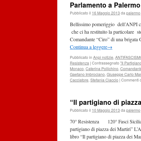
Parlamento a Palermo
Pubblicato il
16 Maggio 2013
da
palermo
Bellissimo pomeriggio dell’ANPI co
che ci ha restituito la particolare s
Comandante “Ciro” di una brigata 
Continua a leggere
→
Pubblicato in
Anpi notizie
,
ANTIFASCISM
Resistenza
|
Contrassegnato
"Il Partigian
Monaco
,
Caterina Pollichino
,
Comandante
Gaetano Imbrociano
,
Giuseppe Carlo Mar
Cacciatore
,
Stefania Ciaccio
|
Commenti di
“Il partigiano di piazza
Pubblicato il
10 Maggio 2013
da
palermo
70° Resistenza 120° Fasci Sicilian
partigiano di piazza dei Martiri” L
libro “Il partigiano di piazza dei Ma