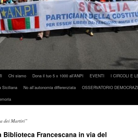
I
Chi siamo
Dona il tuo 5 x 1000 all’ANPI
EVENTI
I CIRCOLI E L
 Siciliana
No all’autonomia differenziata
OSSERVATORIO DEMOCRAZ
memoria
za dei Martiri”
 Biblioteca Francescana in via del