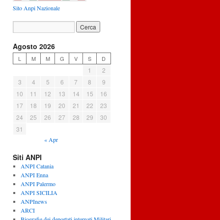
Sito Anpi Nazionale
Agosto 2026
L
M
M
G
V
S
D
1
2
3
4
5
6
7
8
9
10
11
12
13
14
15
16
17
18
19
20
21
22
23
24
25
26
27
28
29
30
31
« Apr
Siti ANPI
ANPI Catania
ANPI Enna
ANPI Palermo
ANPI SICILIA
ANPInews
ARCI
Biografie dei deportati internati Militari