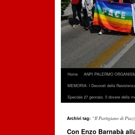
Home
ANPI PALERMO ORGANISM
Vai
MEMORIA: I Decorati della Resistenza
al
Speciale 27 gennaio. Il dovere della 
contenuto
“Il Partigiano di Piaz
Archivi tag:
Con Enzo Barnabà alla