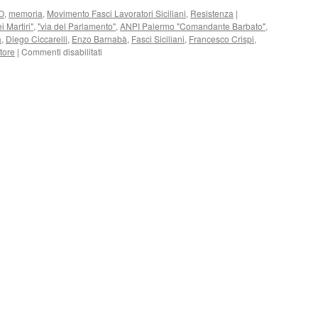
a
O
,
memoria
,
Movimento Fasci Lavoratori Siciliani
,
Resistenza
|
Palermo
i Martiri"
,
"via del Parlamento"
,
ANPI Palermo "Comandante Barbato"
,
a
,
Diego Ciccarelli
,
Enzo Barnabà
,
Fasci Siciliani
,
Francesco Crispi
,
su
tore
|
Commenti disabilitati
“Il
partigiano
di
piazza
dei
Martiri”