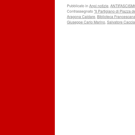
Pubblicato in
Anpi notizie
,
ANTIFASCISM
Contrassegnato
"Il Partigiano di Piazza de
Aragona Caldare
,
Biblioteca Francescan
Giuseppe Carlo Marino
,
Salvatore Caccia