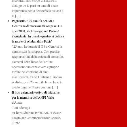
incontrati allo scopo di riaprire il
dialogo tra le parti su temi di vitale
importanza per la democrazia italiana e
la […]
Pagliarulo: "25 anni fa nel G8 a
Genova la democrazia fu sospesa. Da
quel 2001, il clima oggi nel Paese è
inquietante. In questo quadro si colloca
la morte di Abderrahim Fakir"
"25 anni fa durante il G8 a Genova la
democrazia fu sospesa. Con precise
responsabilità della catena di comando,
elementi delle forze dell'ordine
operarono violenze e vere e proprie
torture nei confronti di tanti
manifestanti. Carlo Giuliani fu ucciso.
A distanza di 25 anni il clima che si è
creato oggi nel Paese con una […]
Il fitto calendario estivo di iniziative
per la memoria dell'ANPI Valle
d'Aosta
Tutti i dettagli
su https://bobine.tv/2026/07/13/valle-
daosta-anpi-commemorazioni-estate-
2026/