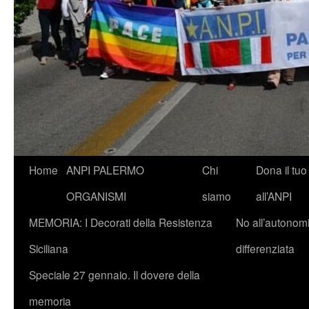
Vai
Home
ANPI PALERMO
Chi
Dona il tuo
al
ORGANISMI
siamo
all’ANPI
contenuto
MEMORIA: I Decorati della Resistenza
No all’autonom
Siciliana
differenziata
Speciale 27 gennaio. Il dovere della
memoria