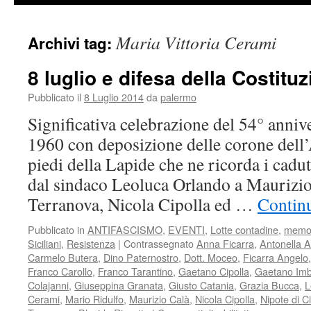
Maria Vittoria Cerami
Archivi tag:
8 luglio e difesa della Costitu
Pubblicato il
8 Luglio 2014
da
palermo
Significativa celebrazione del 54° annive
1960 con deposizione delle corone dell’A
piedi della Lapide che ne ricorda i caduti
dal sindaco Leoluca Orlando a Maurizio
Terranova, Nicola Cipolla ed …
Continu
Pubblicato in
ANTIFASCISMO
,
EVENTI
,
Lotte contadine
,
memo
Siciliani
,
Resistenza
|
Contrassegnato
Anna Ficarra
,
Antonella A
Carmelo Butera
,
Dino Paternostro
,
Dott. Moceo
,
Ficarra Angelo
Franco Carollo
,
Franco Tarantino
,
Gaetano Cipolla
,
Gaetano Imb
Colajanni
,
Giuseppina Granata
,
Giusto Catania
,
Grazia Bucca
,
L
Cerami
,
Mario Ridulfo
,
Maurizio Calà
,
Nicola Cipolla
,
Nipote di Ci