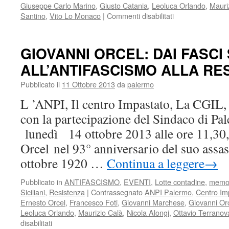
Giuseppe Carlo Marino
,
Giusto Catania
,
Leoluca Orlando
,
Mauri
su
Santino
,
Vito Lo Monaco
|
Commenti disabilitati
120°
DEI
FASCI
GIOVANNI ORCEL: DAI FASCI 
SICILIANI
ALL’ANTIFASCISMO ALLA RE
TRA
MEMORIA
Pubblicato il
11 Ottobre 2013
da
palermo
E
ATTUALITA’
L ’ANPI, Il centro Impastato, La CGIL,
con la partecipazione del Sindaco di P
lunedì 14 ottobre 2013 alle ore 11,30
Orcel nel 93° anniversario del suo assas
ottobre 1920 …
Continua a leggere
→
Pubblicato in
ANTIFASCISMO
,
EVENTI
,
Lotte contadine
,
memo
Siciliani
,
Resistenza
|
Contrassegnato
ANPI Palermo
,
Centro Im
Ernesto Orcel
,
Francesco Foti
,
Giovanni Marchese
,
Giovanni Or
Leoluca Orlando
,
Maurizio Calà
,
Nicola Alongi
,
Ottavio Terranov
su
disabilitati