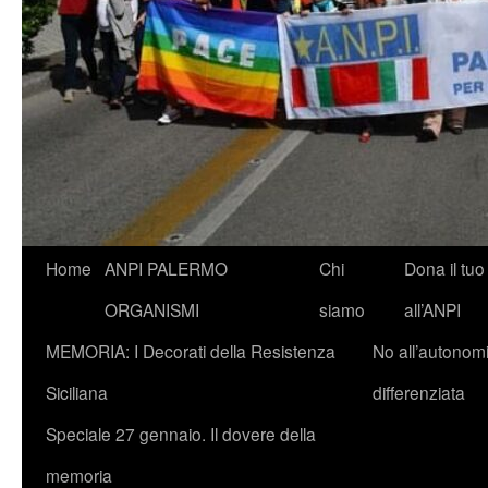
Vai
Home
ANPI PALERMO
Chi
Dona il tuo
al
ORGANISMI
siamo
all’ANPI
contenuto
MEMORIA: I Decorati della Resistenza
No all’autonom
Siciliana
differenziata
Speciale 27 gennaio. Il dovere della
memoria