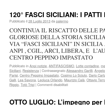
GIOVANNI
ORCEL:
DAI
120° FASCI SICILIANI: I PAT
FASCI
SICILIANI
Pubblicato il
28 Luglio 2013
da
palermo
ALL’ANTIFASCISMO
CONTINUA IL RISCATTO DELLE PA
ALLA
RESISTENZA
GLORIOSE DELLA STORIA SICIL
VIA “FASCI SICILIANI” IN SICILIA Ac
ANPI , CGIL, ARCI, LIBERA, E L’A
CENTRO PEPPINO IMPASTATO
Pubblicato in
Anpi notizie
,
ANTIFASCISMO
,
Lotte contadine
,
me
Siciliani
,
Resistenza
|
Contrassegnato
Alessandro Garilli
,
Angelo
Parisi
,
Centro Peppino Impastato
,
Cosimo Lo Sciuto
,
Dario Carta
Galli
,
Lea Savona
,
Leoluca Orlando
,
Maurizio Calà
,
Ottavio Ter
su
Riggio
,
Totò Tripi
|
Commenti disabilitati
120°
FASCI
SICILIANI:
OTTO LUGLIO: L’impegno per l
I