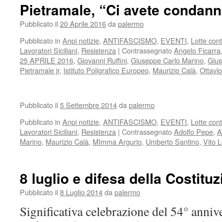
2016
Pietramale, “Ci avete condann
programma
Pubblicato il
20 Aprile 2016
da
palermo
Pubblicato in
Anpi notizie
,
ANTIFASCISMO
,
EVENTI
,
Lotte con
Lavoratori Siciliani
,
Resistenza
|
Contrassegnato
Angelo Ficarra
25 APRILE 2016
,
Giovanni Ruffini
,
Giuseppe Carlo Marino
,
Gius
Pietramale jr
,
Istituto Poligrafico Europeo
,
Maurizio Calà
,
Ottavi
Pubblicato il
5 Settembre 2014
da
palermo
Pubblicato in
Anpi notizie
,
ANTIFASCISMO
,
EVENTI
,
Lotte con
Lavoratori Siciliani
,
Resistenza
|
Contrassegnato
Adolfo Pepe
,
A
Marino
,
Maurizio Calà
,
MImma Argurio
,
Umberto Santino
,
Vito 
8 luglio e difesa della Costitu
Pubblicato il
8 Luglio 2014
da
palermo
Significativa celebrazione del 54° annive