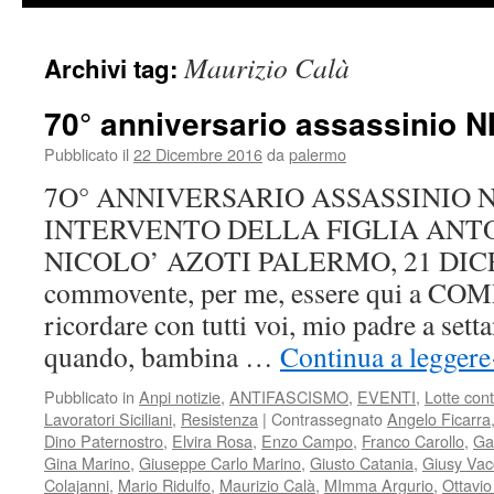
Maurizio Calà
Archivi tag:
70° anniversario assassinio 
Pubblicato il
22 Dicembre 2016
da
palermo
7O° ANNIVERSARIO ASSASSINIO N
INTERVENTO DELLA FIGLIA ANT
NICOLO’ AZOTI PALERMO, 21 DIC
commovente, per me, essere qui a 
ricordare con tutti voi, mio padre a setta
quando, bambina …
Continua a leggere
Pubblicato in
Anpi notizie
,
ANTIFASCISMO
,
EVENTI
,
Lotte con
Lavoratori Siciliani
,
Resistenza
|
Contrassegnato
Angelo Ficarra
Dino Paternostro
,
Elvira Rosa
,
Enzo Campo
,
Franco Carollo
,
Ga
Gina Marino
,
Giuseppe Carlo Marino
,
Giusto Catania
,
Giusy Vac
Colajanni
,
Mario Ridulfo
,
Maurizio Calà
,
MImma Argurio
,
Ottavio