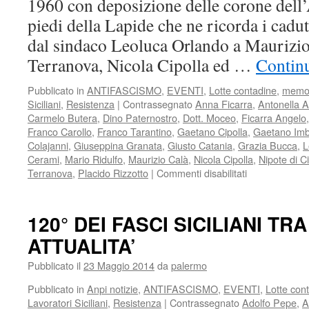
1960 con deposizione delle corone dell’A
piedi della Lapide che ne ricorda i caduti
dal sindaco Leoluca Orlando a Maurizio
Terranova, Nicola Cipolla ed …
Continu
Pubblicato in
ANTIFASCISMO
,
EVENTI
,
Lotte contadine
,
memo
Siciliani
,
Resistenza
|
Contrassegnato
Anna Ficarra
,
Antonella A
Carmelo Butera
,
Dino Paternostro
,
Dott. Moceo
,
Ficarra Angelo
Franco Carollo
,
Franco Tarantino
,
Gaetano Cipolla
,
Gaetano Imb
Colajanni
,
Giuseppina Granata
,
Giusto Catania
,
Grazia Bucca
,
L
Cerami
,
Mario Ridulfo
,
Maurizio Calà
,
Nicola Cipolla
,
Nipote di Ci
su
Terranova
,
Placido Rizzotto
|
Commenti disabilitati
8
luglio
e
120° DEI FASCI SICILIANI T
difesa
ATTUALITA’
della
Costituzione
Pubblicato il
23 Maggio 2014
da
palermo
Pubblicato in
Anpi notizie
,
ANTIFASCISMO
,
EVENTI
,
Lotte con
Lavoratori Siciliani
,
Resistenza
|
Contrassegnato
Adolfo Pepe
,
A