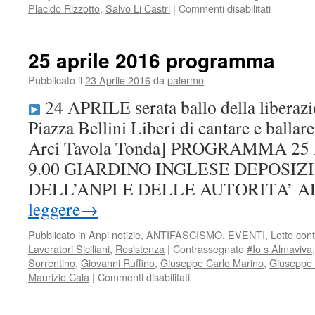
su
Placido Rizzotto
,
Salvo Li Castri
|
Commenti disabilitati
70°
anniversa
assassini
25 aprile 2016 programma
NICOLO’
AZOTI
Pubblicato il
23 Aprile 2016
da
palermo
24 APRILE serata ballo della liberaz
Piazza Bellini Liberi di cantare e ballar
Arci Tavola Tonda] PROGRAMMA 25
9.00 GIARDINO INGLESE DEPOSI
DELL’ANPI E DELLE AUTORITA’ 
leggere
→
Pubblicato in
Anpi notizie
,
ANTIFASCISMO
,
EVENTI
,
Lotte con
Lavoratori Siciliani
,
Resistenza
|
Contrassegnato
#Io s Almaviva
Sorrentino
,
Giovanni Ruffino
,
Giuseppe Carlo Marino
,
Giuseppe 
su
Maurizio Calà
|
Commenti disabilitati
25
aprile