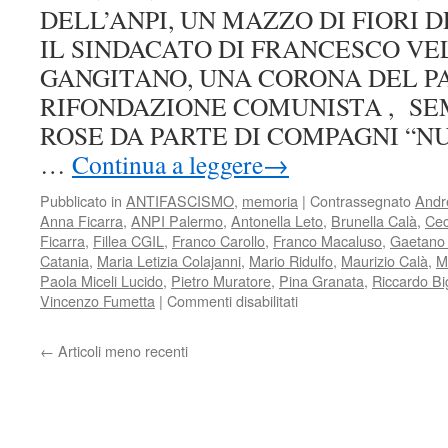
DELL’ANPI, UN MAZZO DI FIORI 
IL SINDACATO DI FRANCESCO VE
GANGITANO, UNA CORONA DEL P
RIFONDAZIONE COMUNISTA , SEM
ROSE DA PARTE DI COMPAGNI “NU
…
Continua a leggere
→
Pubblicato in
ANTIFASCISMO
,
memoria
|
Contrassegnato
Andr
Anna Ficarra
,
ANPI Palermo
,
Antonella Leto
,
Brunella Calà
,
Cec
Ficarra
,
Fillea CGIL
,
Franco Carollo
,
Franco Macaluso
,
Gaetano 
Catania
,
Maria Letizia Colajanni
,
Mario Ridulfo
,
Maurizio Calà
,
M
Paola Miceli Lucido
,
Pietro Muratore
,
Pina Granata
,
Riccardo Big
su
Vincenzo Fumetta
|
Commenti disabilitati
IMMAGINI
8
←
Articoli meno recenti
LUGLIO
A
PALERMO