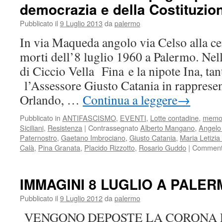
democrazia e della Costituzio
PATTI
DI
Pubblicato il
9 Luglio 2013
da
palermo
CORLEONE
In via Maqueda angolo via Celso alla ce
morti dell’8 luglio 1960 a Palermo. Nella
di Ciccio Vella Fina e la nipote Ina, tan
l’Assessore Giusto Catania in rapprese
Orlando, …
Continua a leggere
→
Pubblicato in
ANTIFASCISMO
,
EVENTI
,
Lotte contadine
,
memo
Siciliani
,
Resistenza
|
Contrassegnato
Alberto Mangano
,
Angelo 
Paternostro
,
Gaetano Imbrociano
,
Giusto Catania
,
Maria Letizia
Calà
,
Pina Granata
,
Placido Rizzotto
,
Rosario Guddo
|
Commenti 
IMMAGINI 8 LUGLIO A PALE
Pubblicato il
9 Luglio 2012
da
palermo
VENGONO DEPOSTE LA CORONA 