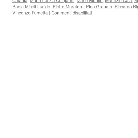
Catania
,
Maria Letizia Colajanni
,
Mario Ridulfo
,
Maurizio Calà
,
M
Paola Miceli Lucido
,
Pietro Muratore
,
Pina Granata
,
Riccardo Big
su
Vincenzo Fumetta
|
Commenti disabilitati
IMMAGINI
8
LUGLIO
A
PALERMO