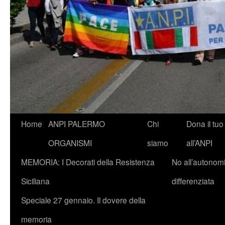
Vai
Home
ANPI PALERMO
Chi
Dona il tuo
al
ORGANISMI
siamo
all’ANPI
contenuto
MEMORIA: I Decorati della Resistenza
No all’autonom
Siciliana
differenziata
Speciale 27 gennaio. Il dovere della
memoria