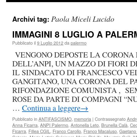
Paola Miceli Lucido
Archivi tag:
IMMAGINI 8 LUGLIO A PALE
Pubblicato il
9 Luglio 2012
da
palermo
VENGONO DEPOSTE LA CORONA 
DELL’ANPI, UN MAZZO DI FIORI 
IL SINDACATO DI FRANCESCO VE
GANGITANO, UNA CORONA DEL P
RIFONDAZIONE COMUNISTA , SEM
ROSE DA PARTE DI COMPAGNI “NU
…
Continua a leggere
→
Pubblicato in
ANTIFASCISMO
,
memoria
|
Contrassegnato
Andr
Anna Ficarra
,
ANPI Palermo
,
Antonella Leto
,
Brunella Calà
,
Cec
Ficarra
,
Fillea CGIL
,
Franco Carollo
,
Franco Macaluso
,
Gaetano 