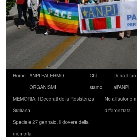
Vai
Home
ANPI PALERMO
Chi
Dona il tuo
al
ORGANISMI
siamo
all’ANPI
contenuto
MEMORIA: I Decorati della Resistenza
No all’autonom
Siciliana
differenziata
Speciale 27 gennaio. Il dovere della
memoria