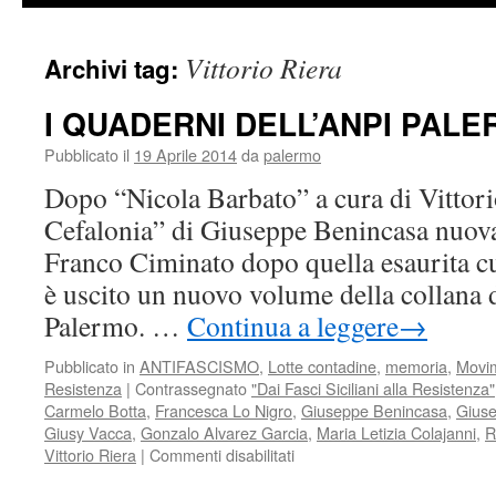
Vittorio Riera
Archivi tag:
I QUADERNI DELL’ANPI PAL
Pubblicato il
19 Aprile 2014
da
palermo
Dopo “Nicola Barbato” a cura di Vittor
Cefalonia” di Giuseppe Benincasa nuova
Franco Ciminato dopo quella esaurita 
è uscito un nuovo volume della collana 
Palermo. …
Continua a leggere
→
Pubblicato in
ANTIFASCISMO
,
Lotte contadine
,
memoria
,
Movim
Resistenza
|
Contrassegnato
"Dai Fasci Siciliani alla Resistenza"
Carmelo Botta
,
Francesca Lo Nigro
,
Giuseppe Benincasa
,
Giuse
Giusy Vacca
,
Gonzalo Alvarez Garcia
,
Maria Letizia Colajanni
,
R
su
Vittorio Riera
|
Commenti disabilitati
I