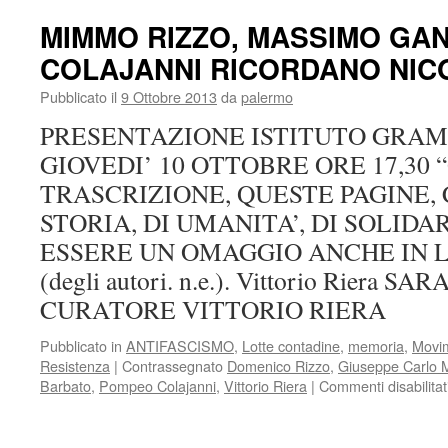
QUADERNI
DELL’ANPI
MIMMO RIZZO, MASSIMO GA
PALERMO
COLAJANNI RICORDANO NIC
Pubblicato il
9 Ottobre 2013
da
palermo
PRESENTAZIONE ISTITUTO GRAMS
GIOVEDI’ 10 OTTOBRE ORE 17,30
TRASCRIZIONE, QUESTE PAGINE, 
STORIA, DI UMANITA’, DI SOLIDA
ESSERE UN OMAGGIO ANCHE IN 
(degli autori. n.e.). Vittorio Riera 
CURATORE VITTORIO RIERA
Pubblicato in
ANTIFASCISMO
,
Lotte contadine
,
memoria
,
Movim
Resistenza
|
Contrassegnato
Domenico Rizzo
,
Giuseppe Carlo 
Barbato
,
Pompeo Colajanni
,
Vittorio Riera
|
Commenti disabilitat