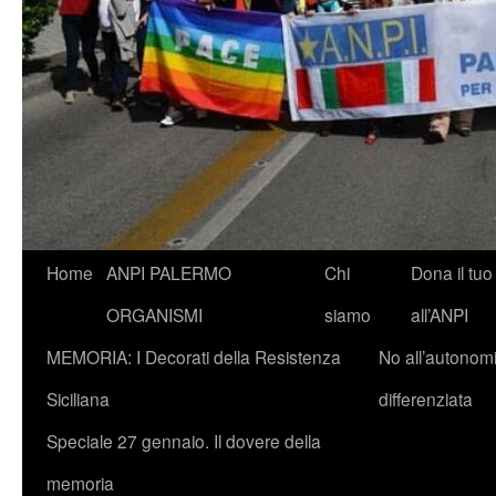
Vai
Home
ANPI PALERMO
Chi
Dona il tuo
al
ORGANISMI
siamo
all’ANPI
contenuto
MEMORIA: I Decorati della Resistenza
No all’autonom
Siciliana
differenziata
Speciale 27 gennaio. Il dovere della
memoria