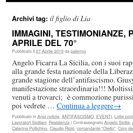
il figlio di Lia
Archivi tag:
IMMAGINI, TESTIMONIANZE, P
APRILE DEL 70°
Pubblicato il
27 Aprile 2015
da
palermo
Angelo Ficarra La Sicilia, con i suoi ra
alla grande festa nazionale della Liberaz
grande stagione dell’antifascismo. Giu
manifestazione straordinaria!!! Moltissi
venuti a trovarci; è commozione puris
poi vedrete …
Continua a leggere
→
Pubblicato in
Anpi notizie
,
ANTIFASCISMO
,
EVENTI
,
Lotte con
Lavoratori Siciliani
,
Resistenza
|
Contrassegnato
Angelo Sicilia
,
Caterina Pollichino
,
Claudio Riolo
,
comandante "Otello"
,
Coro de