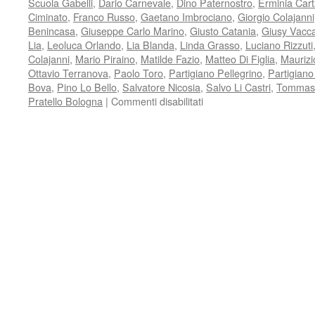
Scuola Gabelli
,
Dario Carnevale
,
Dino Paternostro
,
Erminia Car
Ciminato
,
Franco Russo
,
Gaetano Imbrociano
,
Giorgio Colajanni
Benincasa
,
Giuseppe Carlo Marino
,
Giusto Catania
,
Giusy Vacc
Lia
,
Leoluca Orlando
,
Lia Blanda
,
Linda Grasso
,
Luciano Rizzuti
Colajanni
,
Mario Piraino
,
Matilde Fazio
,
Matteo Di Figlia
,
Maurizi
Ottavio Terranova
,
Paolo Toro
,
Partigiano Pellegrino
,
Partigiano
Bova
,
Pino Lo Bello
,
Salvatore Nicosia
,
Salvo Li Castri
,
Tommaso
su
Pratello Bologna
|
Commenti disabilitati
IMMAGINI,
TESTIMONIANZE,
PENSIERI
del
25
APRILE
DEL
70°