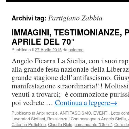
Partigiano Zabbia
Archivi tag:
IMMAGINI, TESTIMONIANZE, P
APRILE DEL 70°
Pubblicato il
27 Aprile 2015
da
palermo
Angelo Ficarra La Sicilia, con i suoi ra
alla grande festa nazionale della Liberaz
grande stagione dell’antifascismo. Giu
manifestazione straordinaria!!! Moltissi
venuti a trovarci; è commozione puris
poi vedrete …
Continua a leggere
→
Pubblicato in
Anpi notizie
,
ANTIFASCISMO
,
EVENTI
,
Lotte con
Lavoratori Siciliani
,
Resistenza
|
Contrassegnato
Angelo Sicilia
,
Caterina Pollichino
,
Claudio Riolo
,
comandante "Otello"
,
Coro de