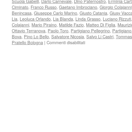
Scuola Gabelli
,
Dario Carnevale
,
Dino Paternostro
,
Erminia Car
Ciminato
,
Franco Russo
,
Gaetano Imbrociano
,
Giorgio Colajanni
Benincasa
,
Giuseppe Carlo Marino
,
Giusto Catania
,
Giusy Vacc
Lia
,
Leoluca Orlando
,
Lia Blanda
,
Linda Grasso
,
Luciano Rizzuti
Colajanni
,
Mario Piraino
,
Matilde Fazio
,
Matteo Di Figlia
,
Maurizi
Ottavio Terranova
,
Paolo Toro
,
Partigiano Pellegrino
,
Partigiano
Bova
,
Pino Lo Bello
,
Salvatore Nicosia
,
Salvo Li Castri
,
Tommaso
su
Pratello Bologna
|
Commenti disabilitati
IMMAGINI,
TESTIMONIANZE,
PENSIERI
del
25
APRILE
DEL
70°