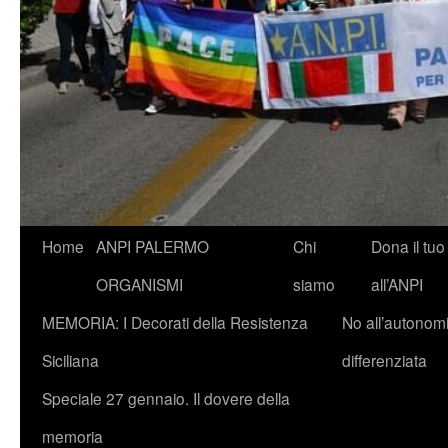
Vai
Home
ANPI PALERMO
Chi
Dona il tuo
al
ORGANISMI
siamo
all’ANPI
contenuto
MEMORIA: I Decorati della Resistenza
No all’autonom
Siciliana
differenziata
Speciale 27 gennaio. Il dovere della
memoria