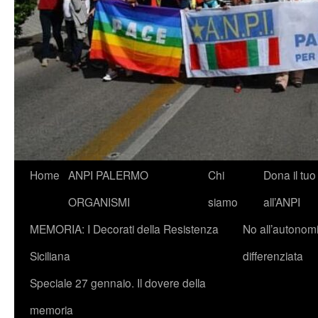
Vai
Home
ANPI PALERMO
Chi
Dona il tuo
al
ORGANISMI
siamo
all’ANPI
contenuto
MEMORIA: I Decorati della Resistenza
No all’autonom
Siciliana
differenziata
Speciale 27 gennaio. Il dovere della
memoria