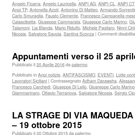
Angelo Ficarra
,
Angelo Lauricella
,
ANPI AG
,
ANPI CL
,
ANPI CT
Anpi TP
,
Antonella Azoti
,
Antonino Di Matteo
,
Armando Sorrenti
Carlo Smuraglia
,
Fausto Clemente
,
Francesco Campanella mes
Calascibetta
,
Giuseppe Cammarata
,
Giuseppe Carlo Marino
,
Gi
Talamoni
,
Lia Blanda
,
Mario Ridulfo
,
Michele Pagliaro
,
Ninni Cir
Nicosia
,
Salvatore Savoia
,
Santina Sconza
|
Commenti disabilita
Appuntamenti verso il 25 april
Pubblicato il
20 Aprile 2016
da
palermo
Pubblicato in
Anpi notizie
,
ANTIFASCISMO
,
EVENTI
,
Lotte con
Lavoratori Siciliani
|
Contrassegnato
Adham Darawsha
,
Alessan
Francesco Carchedi
,
Giuseppe Di Lello
,
Giusreppe Carlo Marino
Giammarinaro
,
Ottavio Terranova
,
Salvatore Nicosia
,
Sergio Cip
LA STRAGE DI VIA MAQUEDA 1
– 19 ottobre 2015
Pubblicato il
20 Ottobre 2015
da
palermo