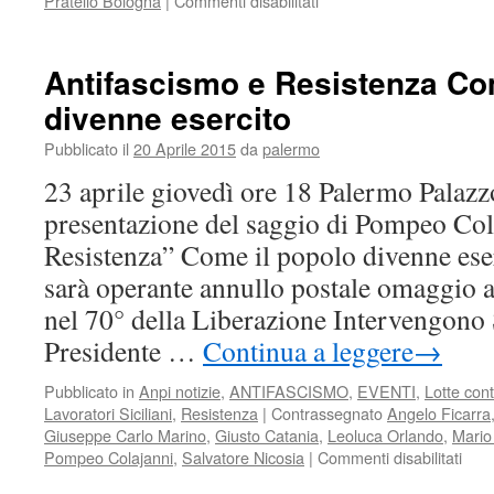
Pratello Bologna
|
Commenti disabilitati
IMMAGINI,
TESTIMONIANZE,
PENSIERI
Antifascismo e Resistenza Co
del
divenne esercito
25
APRILE
Pubblicato il
20 Aprile 2015
da
palermo
DEL
70°
23 aprile giovedì ore 18 Palermo Palazzo
presentazione del saggio di Pompeo Col
Resistenza” Come il popolo divenne ese
sarà operante annullo postale omaggio
nel 70° della Liberazione Intervengono 
Presidente …
Continua a leggere
→
Pubblicato in
Anpi notizie
,
ANTIFASCISMO
,
EVENTI
,
Lotte con
Lavoratori Siciliani
,
Resistenza
|
Contrassegnato
Angelo Ficarra
Giuseppe Carlo Marino
,
Giusto Catania
,
Leoluca Orlando
,
Mario
su
Pompeo Colajanni
,
Salvatore Nicosia
|
Commenti disabilitati
Anti