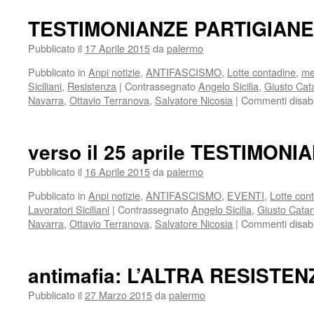
e
Resi
TESTIMONIANZE PARTIGIANE
Com
il
Pubblicato il
17 Aprile 2015
da
palermo
popo
Pubblicato in
Anpi notizie
,
ANTIFASCISMO
,
Lotte contadine
,
me
dive
Siciliani
,
Resistenza
|
Contrassegnato
Angelo Sicilia
,
Giusto Cat
eser
Navarra
,
Ottavio Terranova
,
Salvatore Nicosia
|
Commenti disabil
verso il 25 aprile TESTIMON
Pubblicato il
16 Aprile 2015
da
palermo
Pubblicato in
Anpi notizie
,
ANTIFASCISMO
,
EVENTI
,
Lotte con
Lavoratori Siciliani
|
Contrassegnato
Angelo Sicilia
,
Giusto Catan
Navarra
,
Ottavio Terranova
,
Salvatore Nicosia
|
Commenti disabil
antimafia: L’ALTRA RESISTEN
Pubblicato il
27 Marzo 2015
da
palermo