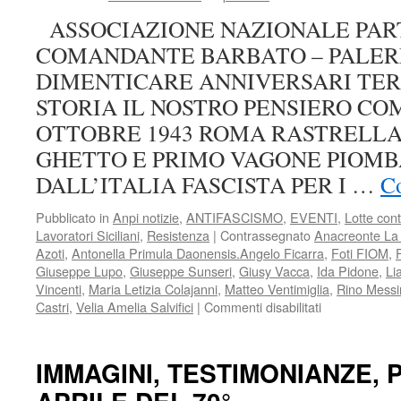
ASSOCIAZIONE NAZIONALE PART
COMANDANTE BARBATO – PALER
DIMENTICARE ANNIVERSARI TER
STORIA IL NOSTRO PENSIERO CO
OTTOBRE 1943 ROMA RASTRELL
GHETTO E PRIMO VAGONE PIOMB
DALL’ITALIA FASCISTA PER I …
Co
Pubblicato in
Anpi notizie
,
ANTIFASCISMO
,
EVENTI
,
Lotte con
Lavoratori Siciliani
,
Resistenza
|
Contrassegnato
Anacreonte La
Azoti
,
Antonella Primula Daonensis.Angelo Ficarra
,
Foti FIOM
,
Giuseppe Lupo
,
Giuseppe Sunseri
,
Giusy Vacca
,
Ida Pidone
,
Li
Vincenti
,
Maria Letizia Colajanni
,
Matteo Ventimiglia
,
Rino Messi
su
Castri
,
Velia Amelia Salvifici
|
Commenti disabilitati
LA
STRAGE
DI
IMMAGINI, TESTIMONIANZE, P
VIA
MAQUEDA