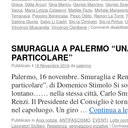
Greca
,
Gilda Arcuri
,
Gina Marino
,
Giorgio Mannino
,
Giorgio Sir
Vacca
,
Maria Letizia Colajanni
,
Matilde Fazio
,
Michele Maravent
Terranava
,
Peppino Benincasa
,
Pippo Oddo
,
Ramon La Torre
,
Salvina Giunta
,
Salvo Li Castri
,
Sig.ra Ciminato
,
Sig.ra Pintus
,
U
Vincenzo Muscarella
,
Vincenzo Ognibene
|
Commenti disabilitati
SMURAGLIA A PALERMO “UN
PARTICOLARE”
Pubblicato il
18 Novembre 2016
da
palermo
Palermo, 16 novembre. Smuraglia e Renz
particolare”. di Domenico Stimolo Si so
lontano…… nella stessa città, Carlo Sm
Renzi. Il Presidente del Consiglio è torn
nel capoluogo. Un giro …
Continua a l
Pubblicato in
Anpi notizie
,
ANTIFASCISMO
,
EVENTI
,
Lotte con
Lavoratori Siciliani
,
Resistenza
,
segnalazioni iniziative
|
Contras