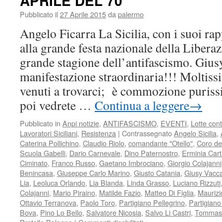
APRILE DEL 70°
19
Pubblicato il
27 Aprile 2015
da
palermo
ottobre
1944
Angelo Ficarra La Sicilia, con i suoi ra
–
alla grande festa nazionale della Liberaz
19
ottobre
grande stagione dell’antifascismo. Giu
2015
manifestazione straordinaria!!! Moltissi
venuti a trovarci; è commozione puris
poi vedrete …
Continua a leggere
→
Pubblicato in
Anpi notizie
,
ANTIFASCISMO
,
EVENTI
,
Lotte con
Lavoratori Siciliani
,
Resistenza
|
Contrassegnato
Angelo Sicilia
,
Caterina Pollichino
,
Claudio Riolo
,
comandante "Otello"
,
Coro de
Scuola Gabelli
,
Dario Carnevale
,
Dino Paternostro
,
Erminia Car
Ciminato
,
Franco Russo
,
Gaetano Imbrociano
,
Giorgio Colajanni
Benincasa
,
Giuseppe Carlo Marino
,
Giusto Catania
,
Giusy Vacc
Lia
,
Leoluca Orlando
,
Lia Blanda
,
Linda Grasso
,
Luciano Rizzuti
Colajanni
,
Mario Piraino
,
Matilde Fazio
,
Matteo Di Figlia
,
Maurizi
Ottavio Terranova
,
Paolo Toro
,
Partigiano Pellegrino
,
Partigiano
Bova
,
Pino Lo Bello
,
Salvatore Nicosia
,
Salvo Li Castri
,
Tommaso
su