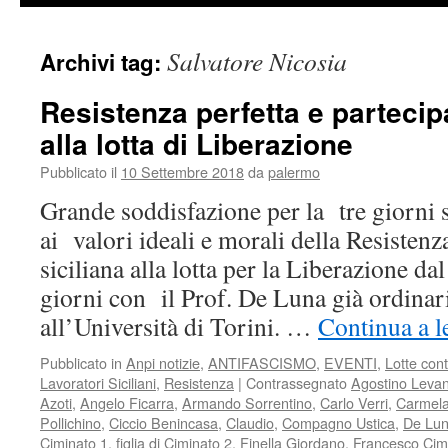
Salvatore Nicosia
Archivi tag:
Resistenza perfetta e partecip
alla lotta di Liberazione
Pubblicato il
10 Settembre 2018
da
palermo
Grande soddisfazione per la tre giorni 
ai valori ideali e morali della Resistenz
siciliana alla lotta per la Liberazione d
giorni con il Prof. De Luna già ordinari
all’Università di Torini. …
Continua a l
Pubblicato in
Anpi notizie
,
ANTIFASCISMO
,
EVENTI
,
Lotte con
Lavoratori Siciliani
,
Resistenza
|
Contrassegnato
Agostino Levan
Azoti
,
Angelo Ficarra
,
Armando Sorrentino
,
Carlo Verri
,
Carmela
Pollichino
,
Ciccio Benincasa
,
Claudio
,
Compagno Ustica
,
De Lu
Ciminato 1
,
figlia di Ciminato 2
,
Finella Giordano
,
Francesco Cim