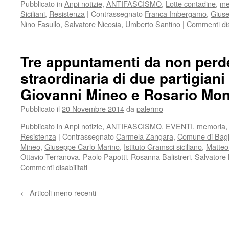
Pubblicato in
Anpi notizie
,
ANTIFASCISMO
,
Lotte contadine
,
me
Siciliani
,
Resistenza
|
Contrassegnato
Franca Imbergamo
,
Giuse
Nino Fasullo
,
Salvatore Nicosia
,
Umberto Santino
|
Commenti disa
Tre appuntamenti da non perde
straordinaria di due partigiani
Giovanni Mineo e Rosario Mo
Pubblicato il
20 Novembre 2014
da
palermo
Pubblicato in
Anpi notizie
,
ANTIFASCISMO
,
EVENTI
,
memoria
Resistenza
|
Contrassegnato
Carmela Zangara
,
Comune di Bag
Mineo
,
Giuseppe Carlo Marino
,
Istituto Gramsci siciliano
,
Matteo 
Ottavio Terranova
,
Paolo Papotti
,
Rosanna Balistreri
,
Salvatore 
su
Commenti disabilitati
Tre
appuntamenti
←
Articoli meno recenti
da
non
perdere:
la