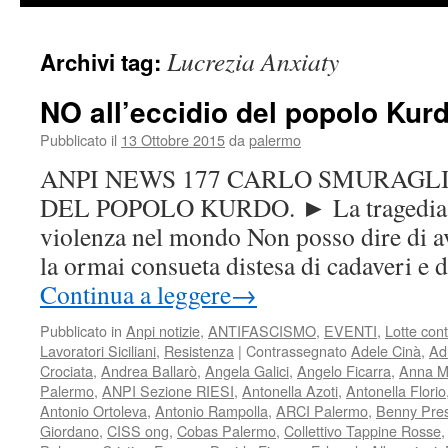
Lucrezia Anxiaty
Archivi tag:
NO all’eccidio del popolo Kur
Pubblicato il
13 Ottobre 2015
da
palermo
ANPI NEWS 177 CARLO SMURAGLI
DEL POPOLO KURDO. ► La tragedia d
violenza nel mondo Non posso dire di av
la ormai consueta distesa di cadaveri e d
Continua a leggere
→
Pubblicato in
Anpi notizie
,
ANTIFASCISMO
,
EVENTI
,
Lotte con
Lavoratori Siciliani
,
Resistenza
|
Contrassegnato
Adele Cinà
,
Ad
Crociata
,
Andrea Ballarò
,
Angela Galici
,
Angelo Ficarra
,
Anna M
Palermo
,
ANPI Sezione RIESI
,
Antonella Azoti
,
Antonella Florio
Antonio Ortoleva
,
Antonio Rampolla
,
ARCI Palermo
,
Benny Prest
Giordano
,
CISS ong
,
Cobas Palermo
,
Collettivo Tappine Rosse