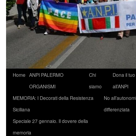
Vai
Home
ANPI PALERMO
Chi
Dona il tuo
al
ORGANISMI
siamo
all’ANPI
contenuto
MEMORIA: I Decorati della Resistenza
No all’autonom
Siciliana
differenziata
Speciale 27 gennaio. Il dovere della
memoria