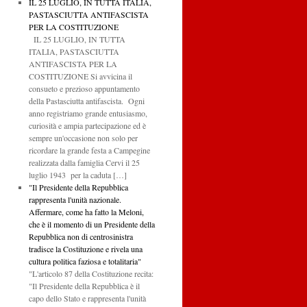
IL 25 LUGLIO, IN TUTTA ITALIA,
PASTASCIUTTA ANTIFASCISTA
PER LA COSTITUZIONE
IL 25 LUGLIO, IN TUTTA
ITALIA, PASTASCIUTTA
ANTIFASCISTA PER LA
COSTITUZIONE Si avvicina il
consueto e prezioso appuntamento
della Pastasciutta antifascista. Ogni
anno registriamo grande entusiasmo,
curiosità e ampia partecipazione ed è
sempre un'occasione non solo per
ricordare la grande festa a Campegine
realizzata dalla famiglia Cervi il 25
luglio 1943 per la caduta […]
"Il Presidente della Repubblica
rappresenta l'unità nazionale.
Affermare, come ha fatto la Meloni,
che è il momento di un Presidente della
Repubblica non di centrosinistra
tradisce la Costituzione e rivela una
cultura politica faziosa e totalitaria"
"L'articolo 87 della Costituzione recita:
"Il Presidente della Repubblica è il
capo dello Stato e rappresenta l'unità