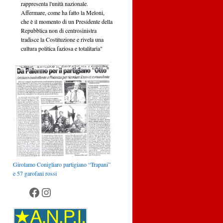
rappresenta l'unità nazionale.
Affermare, come ha fatto la Meloni,
che è il momento di un Presidente della
Repubblica non di centrosinistra
tradisce la Costituzione e rivela una
cultura politica faziosa e totalitaria"
Girolamo Conigliaro partigiano “Trapani”
e 57 garofani rossi
Anpi Palermo
Anpi Palermo