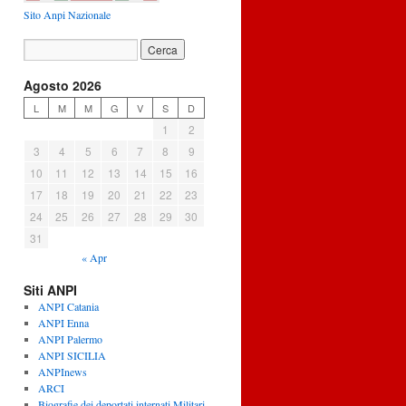
Sito Anpi Nazionale
Agosto 2026
L
M
M
G
V
S
D
1
2
3
4
5
6
7
8
9
10
11
12
13
14
15
16
17
18
19
20
21
22
23
24
25
26
27
28
29
30
31
« Apr
Siti ANPI
ANPI Catania
ANPI Enna
ANPI Palermo
ANPI SICILIA
ANPInews
ARCI
Biografie dei deportati internati Militari