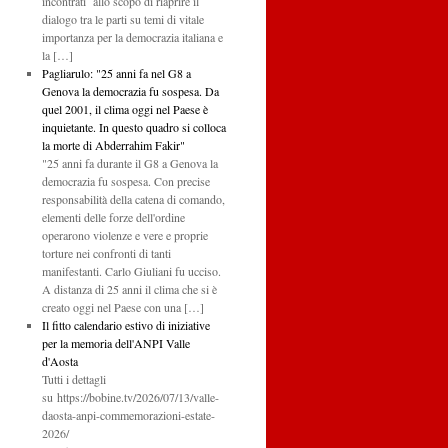
incontrati allo scopo di riaprire il
dialogo tra le parti su temi di vitale
importanza per la democrazia italiana e
la […]
Pagliarulo: "25 anni fa nel G8 a
Genova la democrazia fu sospesa. Da
quel 2001, il clima oggi nel Paese è
inquietante. In questo quadro si colloca
la morte di Abderrahim Fakir"
"25 anni fa durante il G8 a Genova la
democrazia fu sospesa. Con precise
responsabilità della catena di comando,
elementi delle forze dell'ordine
operarono violenze e vere e proprie
torture nei confronti di tanti
manifestanti. Carlo Giuliani fu ucciso.
A distanza di 25 anni il clima che si è
creato oggi nel Paese con una […]
Il fitto calendario estivo di iniziative
per la memoria dell'ANPI Valle
d'Aosta
Tutti i dettagli
su https://bobine.tv/2026/07/13/valle-
daosta-anpi-commemorazioni-estate-
2026/