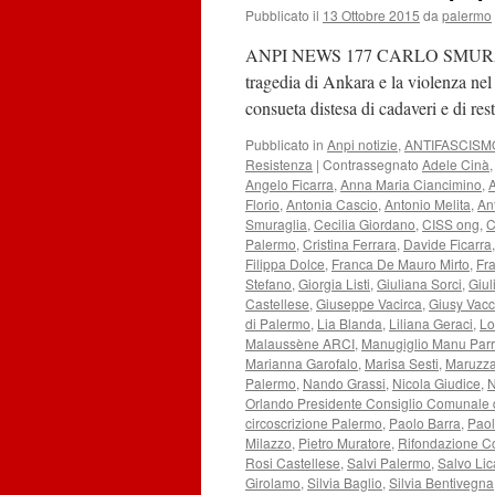
Pubblicato il
13 Ottobre 2015
da
palermo
ANPI NEWS 177 CARLO SMUR
tragedia di Ankara e la violenza ne
consueta distesa di cadaveri e di re
Pubblicato in
Anpi notizie
,
ANTIFASCISM
Resistenza
|
Contrassegnato
Adele Cinà
Angelo Ficarra
,
Anna Maria Ciancimino
,
Florio
,
Antonia Cascio
,
Antonio Melita
,
An
Smuraglia
,
Cecilia Giordano
,
CISS ong
,
C
Palermo
,
Cristina Ferrara
,
Davide Ficarra
Filippa Dolce
,
Franca De Mauro Mirto
,
Fr
Stefano
,
Giorgia Listi
,
Giuliana Sorci
,
Giul
Castellese
,
Giuseppe Vacirca
,
Giusy Vac
di Palermo
,
Lia Blanda
,
Liliana Geraci
,
Lo
Malaussène ARCI
,
Manugiglio Manu Parr
Marianna Garofalo
,
Marisa Sesti
,
Maruzza
Palermo
,
Nando Grassi
,
Nicola Giudice
,
N
Orlando Presidente Consiglio Comunale 
circoscrizione Palermo
,
Paolo Barra
,
Paol
Milazzo
,
Pietro Muratore
,
Rifondazione C
Rosi Castellese
,
Salvi Palermo
,
Salvo Lic
Girolamo
,
Silvia Baglio
,
Silvia Bentivegna