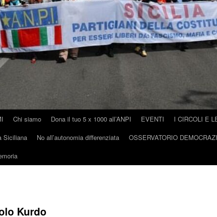
I
Chi siamo
Dona il tuo 5 x 1000 all’ANPI
EVENTI
I CIRCOLI E L
 Siciliana
No all’autonomia differenziata
OSSERVATORIO DEMOCRAZ
memoria
polo Kurdo