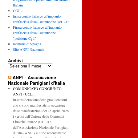
Italiani
CGIL
firma contro l'attacco all'impianto
antifascista della Costituzione "art. 21"
Firma contro l'attacco all'impianto
antifascista della Costituzione
"petizione Cgil"
memorie di Spagna
Sito ANPI Nazionale
Archivi
Archivi
ANPI – Associazione
Nazionale Partigiani d'Italia
COMUNICATO CONGIUNTO
ANPI - UCEI
In considerazione delle gravi tensioni
che si sono manifestate in occasione
delle manifestazioni del 25 aprile 2026,
i vertici dell'Unione delle Comunità
Ebraiche Italiane (UCEI) e
dell'Associazione Nazionale Partigiani
d'Italia (ANPI) si sono recentemente