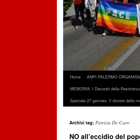
Home
ANPI PALERMO ORGANISM
Vai
MEMORIA: I Decorati della Resistenza
al
Speciale 27 gennaio. Il dovere della 
contenuto
Patrizia De Caro
Archivi tag:
NO all’eccidio del po