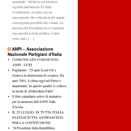
nazionale". Infatti la sua elezione,
regolata dall'articolo 83 della
Costituzione, avviene con un
meccanismo che sollecita la più ampia
convergenza possibile dei votanti. La
persona del Presidente ha ovviamente
una specifica storia politica, e tanti
sono stati i […]
ANPI – Associazione
Nazionale Partigiani d'Italia
COMUNICATO CONGIUNTO
ANPI - UCEI
Pagliarulo: "25 anni fa nel G8 a
Genova la democrazia fu sospesa. Da
quel 2001, il clima oggi nel Paese è
inquietante. In questo quadro si colloca
la morte di Abderrahim Fakir"
Il fitto calendario estivo di iniziative
per la memoria dell'ANPI Valle
d'Aosta
IL 25 LUGLIO, IN TUTTA ITALIA,
PASTASCIUTTA ANTIFASCISTA
PER LA COSTITUZIONE
"Il Presidente della Repubblica