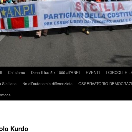
I
Chi siamo
Dona il tuo 5 x 1000 all’ANPI
EVENTI
I CIRCOLI E L
 Siciliana
No all’autonomia differenziata
OSSERVATORIO DEMOCRAZ
memoria
polo Kurdo