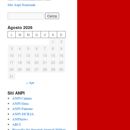
Sito Anpi Nazionale
Agosto 2026
L
M
M
G
V
S
D
1
2
3
4
5
6
7
8
9
10
11
12
13
14
15
16
17
18
19
20
21
22
23
24
25
26
27
28
29
30
31
« Apr
Siti ANPI
ANPI Catania
ANPI Enna
ANPI Palermo
ANPI SICILIA
ANPInews
ARCI
Biografie dei deportati internati Militari