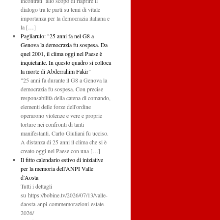
incontrati allo scopo di riaprire il
dialogo tra le parti su temi di vitale
importanza per la democrazia italiana e
la […]
Pagliarulo: "25 anni fa nel G8 a
Genova la democrazia fu sospesa. Da
quel 2001, il clima oggi nel Paese è
inquietante. In questo quadro si colloca
la morte di Abderrahim Fakir"
"25 anni fa durante il G8 a Genova la
democrazia fu sospesa. Con precise
responsabilità della catena di comando,
elementi delle forze dell'ordine
operarono violenze e vere e proprie
torture nei confronti di tanti
manifestanti. Carlo Giuliani fu ucciso.
A distanza di 25 anni il clima che si è
creato oggi nel Paese con una […]
Il fitto calendario estivo di iniziative
per la memoria dell'ANPI Valle
d'Aosta
Tutti i dettagli
su https://bobine.tv/2026/07/13/valle-
daosta-anpi-commemorazioni-estate-
2026/