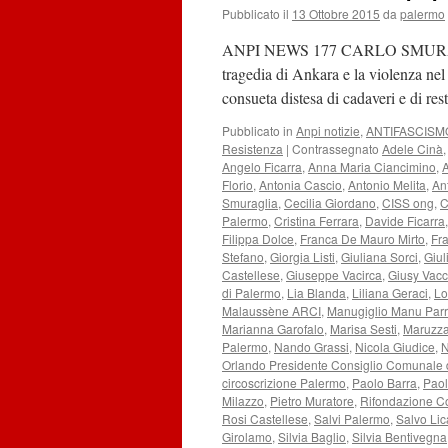
Pubblicato il
13 Ottobre 2015
da
palermo
ANPI NEWS 177 CARLO SMUR
tragedia di Ankara e la violenza ne
consueta distesa di cadaveri e di re
Pubblicato in
Anpi notizie
,
ANTIFASCISM
Resistenza
|
Contrassegnato
Adele Cinà
Angelo Ficarra
,
Anna Maria Ciancimino
,
Florio
,
Antonia Cascio
,
Antonio Melita
,
An
Smuraglia
,
Cecilia Giordano
,
CISS ong
,
C
Palermo
,
Cristina Ferrara
,
Davide Ficarra
Filippa Dolce
,
Franca De Mauro Mirto
,
Fr
Stefano
,
Giorgia Listi
,
Giuliana Sorci
,
Giul
Castellese
,
Giuseppe Vacirca
,
Giusy Vac
di Palermo
,
Lia Blanda
,
Liliana Geraci
,
Lo
Malaussène ARCI
,
Manugiglio Manu Parr
Marianna Garofalo
,
Marisa Sesti
,
Maruzza
Palermo
,
Nando Grassi
,
Nicola Giudice
,
N
Orlando Presidente Consiglio Comunale 
circoscrizione Palermo
,
Paolo Barra
,
Paol
Milazzo
,
Pietro Muratore
,
Rifondazione C
Rosi Castellese
,
Salvi Palermo
,
Salvo Lic
Girolamo
,
Silvia Baglio
,
Silvia Bentivegna