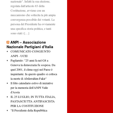
nazionale". Infatti la sua elezione,
regolata dall'articolo 83 della
Costituzione, avviene con un
meccanismo che sollecita la più ampia
convergenza possibile dei votanti. La
persona del Presidente ha ovviamente
una specifica storia politica, e tanti
sono stati i […]
ANPI – Associazione
Nazionale Partigiani d'Italia
COMUNICATO CONGIUNTO
ANPI - UCEI
Pagliarulo: "25 anni fa nel G8 a
Genova la democrazia fu sospesa. Da
quel 2001, il clima oggi nel Paese è
inquietante. In questo quadro si colloca
la morte di Abderrahim Fakir"
Il fitto calendario estivo di iniziative
per la memoria dell'ANPI Valle
d'Aosta
IL 25 LUGLIO, IN TUTTA ITALIA,
PASTASCIUTTA ANTIFASCISTA
PER LA COSTITUZIONE
"Il Presidente della Repubblica