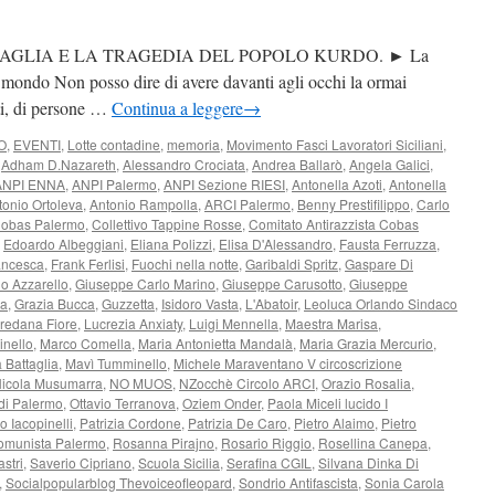
AGLIA E LA TRAGEDIA DEL POPOLO KURDO. ► La
l mondo Non posso dire di avere davanti agli occhi la ormai
sti, di persone …
Continua a leggere
→
O
,
EVENTI
,
Lotte contadine
,
memoria
,
Movimento Fasci Lavoratori Siciliani
,
,
Adham D.Nazareth
,
Alessandro Crociata
,
Andrea Ballarò
,
Angela Galici
,
ANPI ENNA
,
ANPI Palermo
,
ANPI Sezione RIESI
,
Antonella Azoti
,
Antonella
tonio Ortoleva
,
Antonio Rampolla
,
ARCI Palermo
,
Benny Prestifilippo
,
Carlo
obas Palermo
,
Collettivo Tappine Rosse
,
Comitato Antirazzista Cobas
,
Edoardo Albeggiani
,
Eliana Polizzi
,
Elisa D'Alessandro
,
Fausta Ferruzza
,
ancesca
,
Frank Ferlisi
,
Fuochi nella notte
,
Garibaldi Spritz
,
Gaspare Di
io Azzarello
,
Giuseppe Carlo Marino
,
Giuseppe Carusotto
,
Giuseppe
ca
,
Grazia Bucca
,
Guzzetta
,
Isidoro Vasta
,
L'Abatoir
,
Leoluca Orlando Sindaco
redana Fiore
,
Lucrezia Anxiaty
,
Luigi Mennella
,
Maestra Marisa
,
inello
,
Marco Comella
,
Maria Antonietta Mandalà
,
Maria Grazia Mercurio
,
 Battaglia
,
Mavì Tumminello
,
Michele Maraventano V circoscrizione
icola Musumarra
,
NO MUOS
,
NZocchè Circolo ARCI
,
Orazio Rosalia
,
di Palermo
,
Ottavio Terranova
,
Oziem Onder
,
Paola Miceli lucido I
o Iacopinelli
,
Patrizia Cordone
,
Patrizia De Caro
,
Pietro Alaimo
,
Pietro
omunista Palermo
,
Rosanna Pirajno
,
Rosario Riggio
,
Rosellina Canepa
,
astri
,
Saverio Cipriano
,
Scuola Sicilia
,
Serafina CGIL
,
Silvana Dinka Di
,
Socialpopularblog Thevoiceofleopard
,
Sondrio Antifascista
,
Sonia Carola