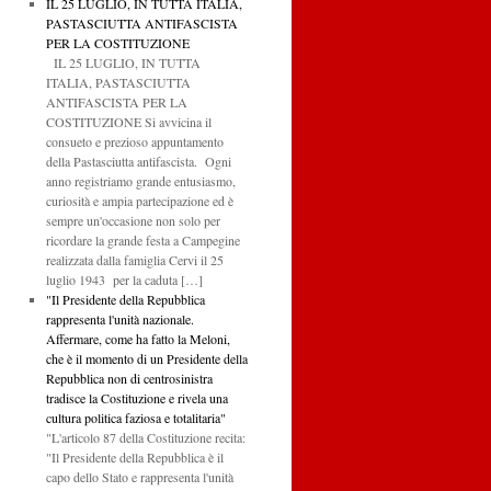
IL 25 LUGLIO, IN TUTTA ITALIA,
PASTASCIUTTA ANTIFASCISTA
PER LA COSTITUZIONE
IL 25 LUGLIO, IN TUTTA
ITALIA, PASTASCIUTTA
ANTIFASCISTA PER LA
COSTITUZIONE Si avvicina il
consueto e prezioso appuntamento
della Pastasciutta antifascista. Ogni
anno registriamo grande entusiasmo,
curiosità e ampia partecipazione ed è
sempre un'occasione non solo per
ricordare la grande festa a Campegine
realizzata dalla famiglia Cervi il 25
luglio 1943 per la caduta […]
"Il Presidente della Repubblica
rappresenta l'unità nazionale.
Affermare, come ha fatto la Meloni,
che è il momento di un Presidente della
Repubblica non di centrosinistra
tradisce la Costituzione e rivela una
cultura politica faziosa e totalitaria"
"L'articolo 87 della Costituzione recita:
"Il Presidente della Repubblica è il
capo dello Stato e rappresenta l'unità