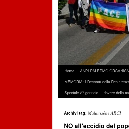
Home
ANPI PALERMO ORGANISM
Vai
MEMORIA: I Decorati della Resistenza
al
Speciale 27 gennaio. Il dovere della 
contenuto
Malaussène ARCI
Archivi tag:
NO all’eccidio del po