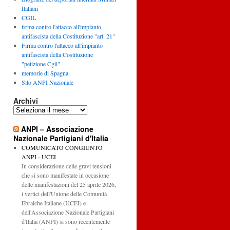
Italiani
CGIL
firma contro l'attacco all'impianto
antifascista della Costituzione "art. 21"
Firma contro l'attacco all'impianto
antifascista della Costituzione
"petizione Cgil"
memorie di Spagna
Sito ANPI Nazionale
Archivi
Archivi
ANPI – Associazione
Nazionale Partigiani d'Italia
COMUNICATO CONGIUNTO
ANPI - UCEI
In considerazione delle gravi tensioni
che si sono manifestate in occasione
delle manifestazioni del 25 aprile 2026,
i vertici dell'Unione delle Comunità
Ebraiche Italiane (UCEI) e
dell'Associazione Nazionale Partigiani
d'Italia (ANPI) si sono recentemente