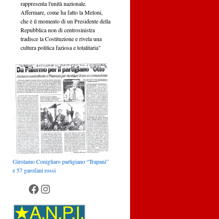
rappresenta l'unità nazionale.
Affermare, come ha fatto la Meloni,
che è il momento di un Presidente della
Repubblica non di centrosinistra
tradisce la Costituzione e rivela una
cultura politica faziosa e totalitaria"
Girolamo Conigliaro partigiano “Trapani”
e 57 garofani rossi
Anpi Palermo
Anpi Palermo