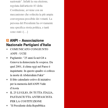
nazionale". Infatti la sua elezione,
regolata dall'articolo 83 della
Costituzione, avviene con un
meccanismo che sollecita la più ampia
convergenza possibile dei votanti. La
persona del Presidente ha ovviamente
una specifica storia politica, e tanti
sono stati i […]
ANPI – Associazione
Nazionale Partigiani d'Italia
COMUNICATO CONGIUNTO
ANPI - UCEI
Pagliarulo: "25 anni fa nel G8 a
Genova la democrazia fu sospesa. Da
quel 2001, il clima oggi nel Paese è
inquietante. In questo quadro si colloca
la morte di Abderrahim Fakir"
Il fitto calendario estivo di iniziative
per la memoria dell'ANPI Valle
d'Aosta
IL 25 LUGLIO, IN TUTTA ITALIA,
PASTASCIUTTA ANTIFASCISTA
PER LA COSTITUZIONE
"Il Presidente della Repubblica