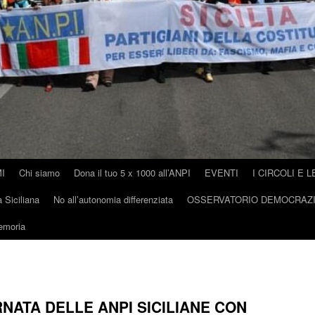
I
Chi siamo
Dona il tuo 5 x 1000 all’ANPI
EVENTI
I CIRCOLI E L
 Siciliana
No all’autonomia differenziata
OSSERVATORIO DEMOCRAZ
memoria
NATA DELLE ANPI SICILIANE CON