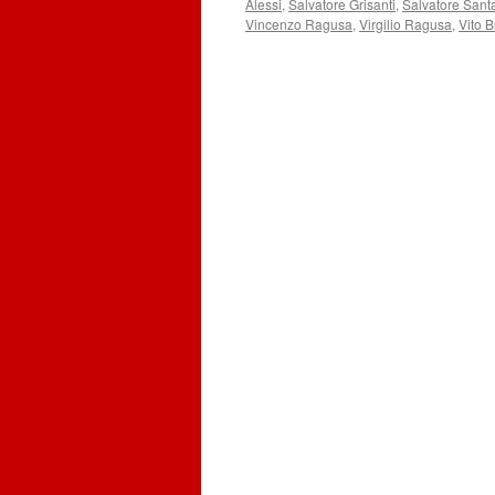
Alessi
,
Salvatore Grisanti
,
Salvatore Sant
Vincenzo Ragusa
,
Virgilio Ragusa
,
Vito B