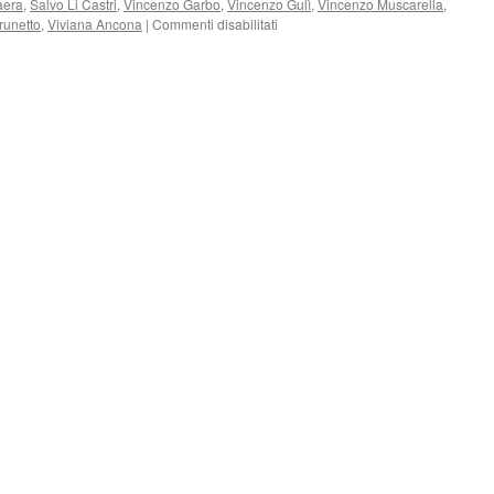
aera
,
Salvo Li Castri
,
Vincenzo Garbo
,
Vincenzo Gulì
,
Vincenzo Muscarella
,
su
runetto
,
Viviana Ancona
|
Commenti disabilitati
UNA
SPLENDIDA
GIORNATA
DELLE
ANPI
SICILIANE
CON
CARLO
SMURAGLIA