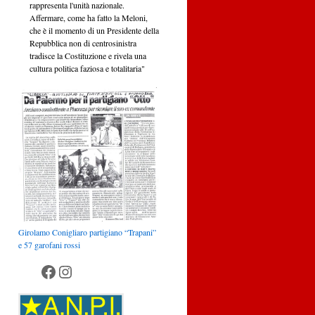
rappresenta l'unità nazionale.
Affermare, come ha fatto la Meloni,
che è il momento di un Presidente della
Repubblica non di centrosinistra
tradisce la Costituzione e rivela una
cultura politica faziosa e totalitaria"
Girolamo Conigliaro partigiano “Trapani”
e 57 garofani rossi
Anpi Palermo
Anpi Palermo