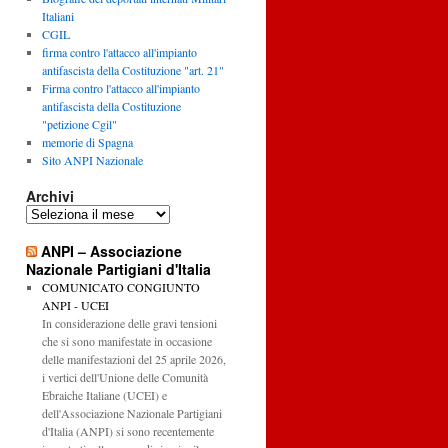
Italiani
CGIL
firma contro l'attacco all'impianto
antifascista della Costituzione "art. 21"
Firma contro l'attacco all'impianto
antifascista della Costituzione
"petizione Cgil"
memorie di Spagna
Sito ANPI Nazionale
Archivi
Archivi
ANPI – Associazione
Nazionale Partigiani d'Italia
COMUNICATO CONGIUNTO
ANPI - UCEI
In considerazione delle gravi tensioni
che si sono manifestate in occasione
delle manifestazioni del 25 aprile 2026,
i vertici dell'Unione delle Comunità
Ebraiche Italiane (UCEI) e
dell'Associazione Nazionale Partigiani
d'Italia (ANPI) si sono recentemente