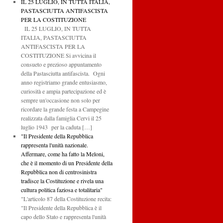
IL 25 LUGLIO, IN TUTTA ITALIA,
PASTASCIUTTA ANTIFASCISTA
PER LA COSTITUZIONE
IL 25 LUGLIO, IN TUTTA
ITALIA, PASTASCIUTTA
ANTIFASCISTA PER LA
COSTITUZIONE Si avvicina il
consueto e prezioso appuntamento
della Pastasciutta antifascista. Ogni
anno registriamo grande entusiasmo,
curiosità e ampia partecipazione ed è
sempre un'occasione non solo per
ricordare la grande festa a Campegine
realizzata dalla famiglia Cervi il 25
luglio 1943 per la caduta […]
"Il Presidente della Repubblica
rappresenta l'unità nazionale.
Affermare, come ha fatto la Meloni,
che è il momento di un Presidente della
Repubblica non di centrosinistra
tradisce la Costituzione e rivela una
cultura politica faziosa e totalitaria"
"L'articolo 87 della Costituzione recita:
"Il Presidente della Repubblica è il
capo dello Stato e rappresenta l'unità