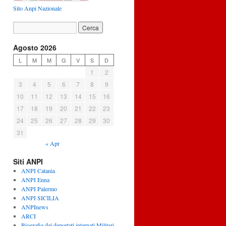
Sito Anpi Nazionale
Agosto 2026
L
M
M
G
V
S
D
1
2
3
4
5
6
7
8
9
10
11
12
13
14
15
16
17
18
19
20
21
22
23
24
25
26
27
28
29
30
31
« Apr
Siti ANPI
ANPI Catania
ANPI Enna
ANPI Palermo
ANPI SICILIA
ANPInews
ARCI
Biografie dei deportati internati Militari