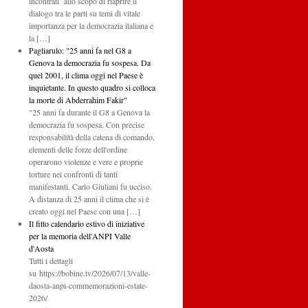
incontrati allo scopo di riaprire il
dialogo tra le parti su temi di vitale
importanza per la democrazia italiana e
la […]
Pagliarulo: "25 anni fa nel G8 a
Genova la democrazia fu sospesa. Da
quel 2001, il clima oggi nel Paese è
inquietante. In questo quadro si colloca
la morte di Abderrahim Fakir"
"25 anni fa durante il G8 a Genova la
democrazia fu sospesa. Con precise
responsabilità della catena di comando,
elementi delle forze dell'ordine
operarono violenze e vere e proprie
torture nei confronti di tanti
manifestanti. Carlo Giuliani fu ucciso.
A distanza di 25 anni il clima che si è
creato oggi nel Paese con una […]
Il fitto calendario estivo di iniziative
per la memoria dell'ANPI Valle
d'Aosta
Tutti i dettagli
su https://bobine.tv/2026/07/13/valle-
daosta-anpi-commemorazioni-estate-
2026/