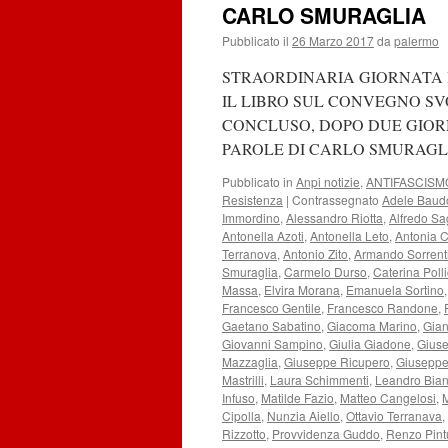
CARLO SMURAGLIA
Pubblicato il
26 Marzo 2017
da
palermo
STRAORDINARIA GIORNATA 
IL LIBRO SUL CONVEGNO SV
CONCLUSO, DOPO DUE GIORN
PAROLE DI CARLO SMURAGLIA
Pubblicato in
Anpi notizie
,
ANTIFASCISM
Resistenza
|
Contrassegnato
Adele Baud
Immordino
,
Alessandro Riotta
,
Alfredo S
Antonella Azoti
,
Antonella Leto
,
Antonia 
Terranova
,
Antonio Zito
,
Armando Sorrent
Smuraglia
,
Carmelo Durso
,
Caterina Poll
Massa
,
Elvira Morana
,
Emanuela Sortino
Francesco Gentile
,
Francesco Randone
,
Gaetano Sabatino
,
Giacoma Marino
,
Gian
Giovanni Sampino
,
Giulia Giadone
,
Giuse
Mazzaglia
,
Giuseppe Ricupero
,
Giuseppe
Mastrilli
,
Laura Schimmenti
,
Leandro Bia
Infuso
,
Matilde Fazio
,
Matteo Cangelosi
,
Cipolla
,
Nunzia Aiello
,
Ottavio Terranava
,
Rizzotto
,
Provvidenza Guddo
,
Renzo Pint