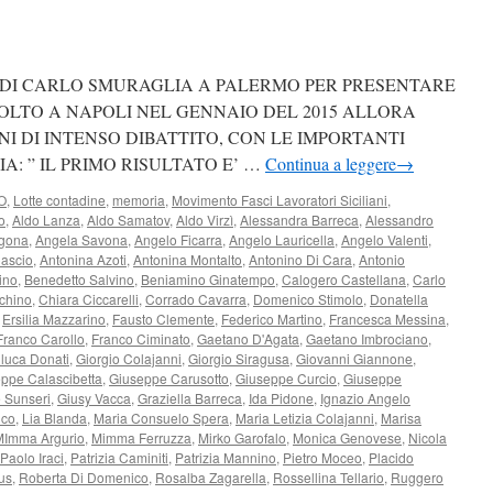
DI CARLO SMURAGLIA A PALERMO PER PRESENTARE
OLTO A NAPOLI NEL GENNAIO DEL 2015 ALLORA
I DI INTENSO DIBATTITO, CON LE IMPORTANTI
: ” IL PRIMO RISULTATO E’ …
Continua a leggere
→
O
,
Lotte contadine
,
memoria
,
Movimento Fasci Lavoratori Siciliani
,
o
,
Aldo Lanza
,
Aldo Samatov
,
Aldo Virzì
,
Alessandra Barreca
,
Alessandro
agona
,
Angela Savona
,
Angelo Ficarra
,
Angelo Lauricella
,
Angelo Valenti
,
Cascio
,
Antonina Azoti
,
Antonina Montalto
,
Antonino Di Cara
,
Antonio
ino
,
Benedetto Salvino
,
Beniamino Ginatempo
,
Calogero Castellana
,
Carlo
ichino
,
Chiara Ciccarelli
,
Corrado Cavarra
,
Domenico Stimolo
,
Donatella
,
Ersilia Mazzarino
,
Fausto Clemente
,
Federico Martino
,
Francesca Messina
,
Franco Carollo
,
Franco Ciminato
,
Gaetano D'Agata
,
Gaetano Imbrociano
,
luca Donati
,
Giorgio Colajanni
,
Giorgio Siragusa
,
Giovanni Giannone
,
ppe Calascibetta
,
Giuseppe Carusotto
,
Giuseppe Curcio
,
Giuseppe
 Sunseri
,
Giusy Vacca
,
Graziella Barreca
,
Ida Pidone
,
Ignazio Angelo
nco
,
Lia Blanda
,
Maria Consuelo Spera
,
Maria Letizia Colajanni
,
Marisa
MImma Argurio
,
Mimma Ferruzza
,
Mirko Garofalo
,
Monica Genovese
,
Nicola
Paolo Iraci
,
Patrizia Caminiti
,
Patrizia Mannino
,
Pietro Moceo
,
Placido
us
,
Roberta Di Domenico
,
Rosalba Zagarella
,
Rossellina Tellario
,
Ruggero