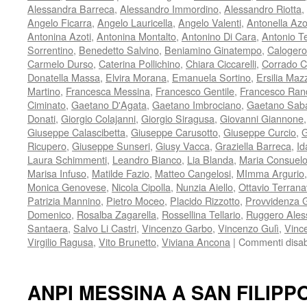
Alessandra Barreca
,
Alessandro Immordino
,
Alessandro Riotta
,
Angelo Ficarra
,
Angelo Lauricella
,
Angelo Valenti
,
Antonella Azo
Antonina Azoti
,
Antonina Montalto
,
Antonino Di Cara
,
Antonio T
Sorrentino
,
Benedetto Salvino
,
Beniamino Ginatempo
,
Calogero
Carmelo Durso
,
Caterina Pollichino
,
Chiara Ciccarelli
,
Corrado C
Donatella Massa
,
Elvira Morana
,
Emanuela Sortino
,
Ersilia Maz
Martino
,
Francesca Messina
,
Francesco Gentile
,
Francesco Ran
Ciminato
,
Gaetano D'Agata
,
Gaetano Imbrociano
,
Gaetano Saba
Donati
,
Giorgio Colajanni
,
Giorgio Siragusa
,
Giovanni Giannone
Giuseppe Calascibetta
,
Giuseppe Carusotto
,
Giuseppe Curcio
,
G
Ricupero
,
Giuseppe Sunseri
,
Giusy Vacca
,
Graziella Barreca
,
Id
Laura Schimmenti
,
Leandro Bianco
,
Lia Blanda
,
Maria Consuel
Marisa Infuso
,
Matilde Fazio
,
Matteo Cangelosi
,
MImma Argurio
Monica Genovese
,
Nicola Cipolla
,
Nunzia Aiello
,
Ottavio Terran
Patrizia Mannino
,
Pietro Moceo
,
Placido Rizzotto
,
Provvidenza 
Domenico
,
Rosalba Zagarella
,
Rossellina Tellario
,
Ruggero Ales
Santaera
,
Salvo Li Castri
,
Vincenzo Garbo
,
Vincenzo Gulì
,
Vinc
Virgilio Ragusa
,
Vito Brunetto
,
Viviana Ancona
|
Commenti disabil
ANPI MESSINA A SAN FILIPP