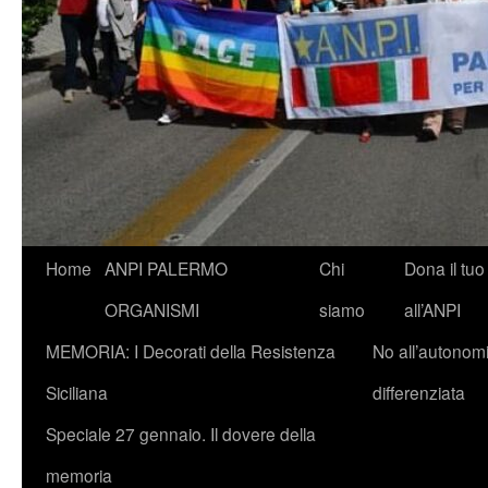
Vai
Home
ANPI PALERMO
Chi
Dona il tuo
al
ORGANISMI
siamo
all’ANPI
contenuto
MEMORIA: I Decorati della Resistenza
No all’autonom
Siciliana
differenziata
Speciale 27 gennaio. Il dovere della
memoria