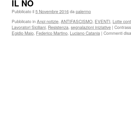
IL NO
Pubblicato il
5 Novembre 2016
da
palermo
Pubblicato in
Anpi notizie
,
ANTIFASCISMO
,
EVENTI
,
Lotte con
Lavoratori Siciliani
,
Resistenza
,
segnalazioni iniziative
|
Contras
Egidio Maio
,
Federico Martino
,
Luciano Catania
|
Commenti disabi